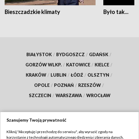
Bieszczadzkie klimaty
Było tak...
BIAŁYSTOK
/
BYDGOSZCZ
/
GDAŃSK
/
GORZÓW WLKP.
/
KATOWICE
/
KIELCE
/
KRAKÓW
/
LUBLIN
/
ŁÓDŹ
/
OLSZTYN
/
OPOLE
/
POZNAŃ
/
RZESZÓW
/
SZCZECIN
/
WARSZAWA
/
WROCŁAW
Szanujemy Twoją prywatność
Dołącz do nas:
Kliknij "Akceptuję i przechodzę do serwisu", aby wyrazić zgody na
korzystanie z technologii automatycznego śledzenia i zbierania danych,
TVP