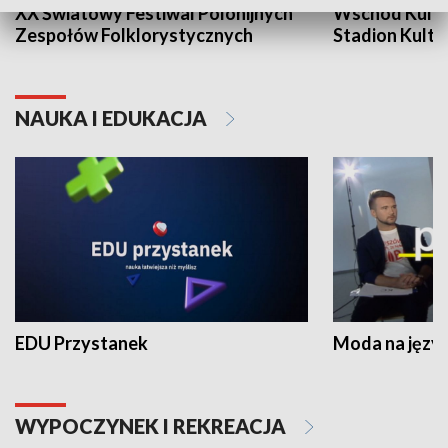
XX Światowy Festiwal Polonijnych
Wschód Kultur
Zespołów Folklorystycznych
Stadion Kultu
NAUKA I EDUKACJA
EDU Przystanek
Moda na język
WYPOCZYNEK I REKREACJA