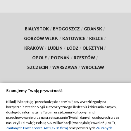
BIAŁYSTOK
/
BYDGOSZCZ
/
GDAŃSK
/
GORZÓW WLKP.
/
KATOWICE
/
KIELCE
/
KRAKÓW
/
LUBLIN
/
ŁÓDŹ
/
OLSZTYN
/
OPOLE
/
POZNAŃ
/
RZESZÓW
/
SZCZECIN
/
WARSZAWA
/
WROCŁAW
Szanujemy Twoją prywatność
Dołącz do nas:
Kliknij "Akceptuję i przechodzę do serwisu", aby wyrazić zgody na
korzystanie z technologii automatycznego śledzenia i zbierania danych,
TVP
dostęp do informacji na Twoim urządzeniu końcowym i ich
Abonament TVP
przechowywanie oraz na przetwarzanie Twoich danych osobowych przez
Regulamin TVP
nas, czyli Telewizję Polską S.A. w likwidacji (zwaną dalej również „TVP”),
Emisja w TVP
Polityka prywatności
Zaufanych Partnerów z IAB* (1201 firm)
oraz pozostałych
Zaufanych