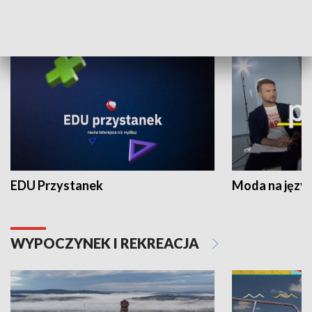
NAUKA I EDUKACJA
EDU Przystanek
Moda na język
WYPOCZYNEK I REKREACJA