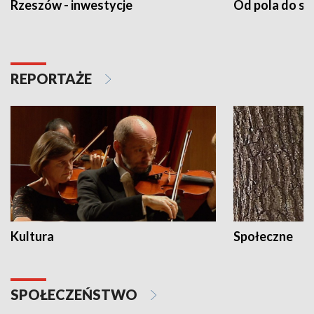
Rzeszów - inwestycje
Od pola do st
REPORTAŻE
Kultura
Społeczne
SPOŁECZEŃSTWO