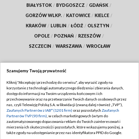
BIAŁYSTOK
/
BYDGOSZCZ
/
GDAŃSK
/
GORZÓW WLKP.
/
KATOWICE
/
KIELCE
/
KRAKÓW
/
LUBLIN
/
ŁÓDŹ
/
OLSZTYN
/
OPOLE
/
POZNAŃ
/
RZESZÓW
/
SZCZECIN
/
WARSZAWA
/
WROCŁAW
Szanujemy Twoją prywatność
Dołącz do nas:
Kliknij "Akceptuję i przechodzę do serwisu", aby wyrazić zgody na
korzystanie z technologii automatycznego śledzenia i zbierania danych,
TVP
dostęp do informacji na Twoim urządzeniu końcowym i ich
Abonament TVP
przechowywanie oraz na przetwarzanie Twoich danych osobowych przez
Regulamin TVP
nas, czyli Telewizję Polską S.A. w likwidacji (zwaną dalej również „TVP”),
Emisja w TVP
Polityka prywatności
Zaufanych Partnerów z IAB* (1201 firm)
oraz pozostałych
Zaufanych
Partnerów TVP (93 firm)
, w celach marketingowych (w tym do
Centrum informacji TVP
Moje zgody
zautomatyzowanego dopasowania reklam do Twoich zainteresowań i
mierzenia ich skuteczności) i pozostałych, które wskazujemy poniżej, a
Naziemna Telewizja Cyfrowa
Pomoc
także zgody na udostępnianie przez nas identyfikatora PPID do Google.