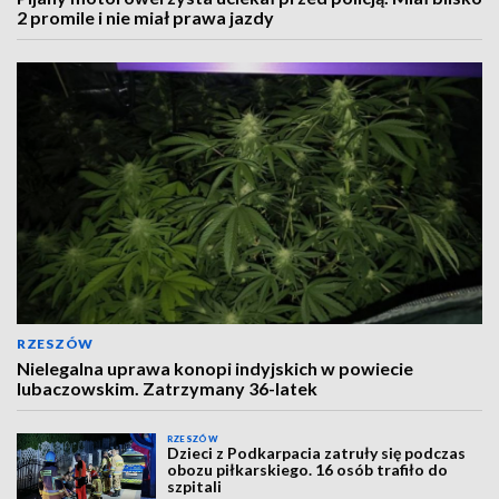
2 promile i nie miał prawa jazdy
RZESZÓW
Nielegalna uprawa konopi indyjskich w powiecie
lubaczowskim. Zatrzymany 36-latek
RZESZÓW
Dzieci z Podkarpacia zatruły się podczas
obozu piłkarskiego. 16 osób trafiło do
szpitali