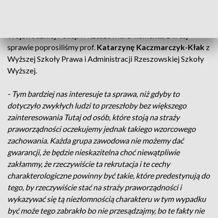
zatrzymanych znajdują się także m.in. dwaj wysocy rangą
oficerowie rzeszowskiego Centralnego Biura Śledczego
Policji i były szef Biura Spraw Wewnętrznych Komendy
Wojewódzkiej Policji w Rzeszowie. O komentarz w tej
sprawie poprosiliśmy prof.
Katarzynę Kaczmarczyk-Kłak
z
Wyższej Szkoły Prawa i Administracji Rzeszowskiej Szkoły
Wyższej.
- Tym bardziej nas interesuje ta sprawa, niż gdyby to
dotyczyło zwykłych ludzi to przeszłoby bez większego
zainteresowania Tutaj od osób, które stoją na straży
praworządności oczekujemy jednak takiego wzorcowego
zachowania. Każda grupa zawodowa nie możemy dać
gwarancji, że będzie nieskazitelna choć niewątpliwie
zakłammy, że rzeczywiście ta rekrutacja i te cechy
charakterologiczne powinny być takie, które predestynują do
tego, by rzeczywiście stać na straży praworządności i
wykazywać się tą niezłomnością charakteru w tym wypadku
być może tego zabrakło bo nie przesądzajmy, bo te fakty nie