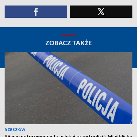
ZOBACZ TAKŻE
RZESZÓW
Pijany motorowerzysta uciekał przed policją. Miał blisko