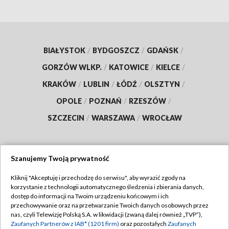
BIAŁYSTOK
/
BYDGOSZCZ
/
GDAŃSK
/
GORZÓW WLKP.
/
KATOWICE
/
KIELCE
/
KRAKÓW
/
LUBLIN
/
ŁÓDŹ
/
OLSZTYN
/
OPOLE
/
POZNAŃ
/
RZESZÓW
/
SZCZECIN
/
WARSZAWA
/
WROCŁAW
Szanujemy Twoją prywatność
Dołącz do nas:
Kliknij "Akceptuję i przechodzę do serwisu", aby wyrazić zgody na
korzystanie z technologii automatycznego śledzenia i zbierania danych,
TVP
dostęp do informacji na Twoim urządzeniu końcowym i ich
Abonament TVP
przechowywanie oraz na przetwarzanie Twoich danych osobowych przez
Regulamin TVP
nas, czyli Telewizję Polską S.A. w likwidacji (zwaną dalej również „TVP”),
Emisja w TVP
Polityka prywatności
Zaufanych Partnerów z IAB* (1201 firm)
oraz pozostałych
Zaufanych