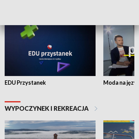
NAUKA I EDUKACJA
EDU Przystanek
Moda na język
WYPOCZYNEK I REKREACJA