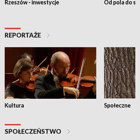
Rzeszów - inwestycje
Od pola do st
REPORTAŻE
Kultura
Społeczne
SPOŁECZEŃSTWO