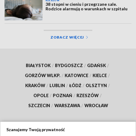
RZESZÓW
38 stopni w cieniu i przegrzane sale.
Rodzice alarmują o warunkach w szpitalu
ZOBACZ WIĘCEJ
BIAŁYSTOK
/
BYDGOSZCZ
/
GDAŃSK
/
GORZÓW WLKP.
/
KATOWICE
/
KIELCE
/
KRAKÓW
/
LUBLIN
/
ŁÓDŹ
/
OLSZTYN
/
OPOLE
/
POZNAŃ
/
RZESZÓW
/
SZCZECIN
/
WARSZAWA
/
WROCŁAW
Szanujemy Twoją prywatność
Dołącz do nas: