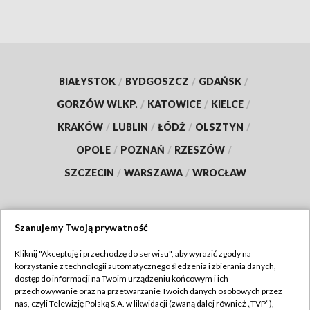
BIAŁYSTOK
/
BYDGOSZCZ
/
GDAŃSK
/
GORZÓW WLKP.
/
KATOWICE
/
KIELCE
/
KRAKÓW
/
LUBLIN
/
ŁÓDŹ
/
OLSZTYN
/
OPOLE
/
POZNAŃ
/
RZESZÓW
/
SZCZECIN
/
WARSZAWA
/
WROCŁAW
Szanujemy Twoją prywatność
Dołącz do nas:
Kliknij "Akceptuję i przechodzę do serwisu", aby wyrazić zgody na
korzystanie z technologii automatycznego śledzenia i zbierania danych,
TVP
dostęp do informacji na Twoim urządzeniu końcowym i ich
Abonament TVP
przechowywanie oraz na przetwarzanie Twoich danych osobowych przez
Regulamin TVP
nas, czyli Telewizję Polską S.A. w likwidacji (zwaną dalej również „TVP”),