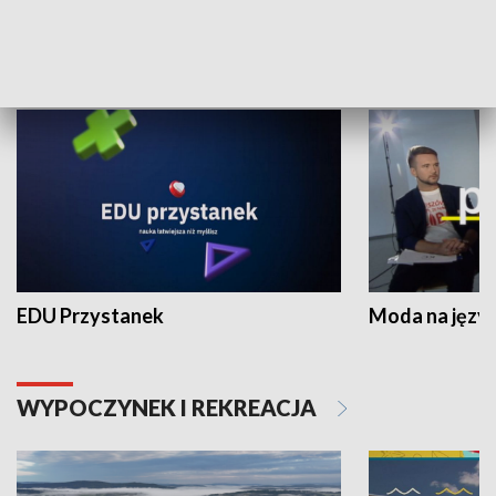
NAUKA I EDUKACJA
EDU Przystanek
Moda na język
WYPOCZYNEK I REKREACJA