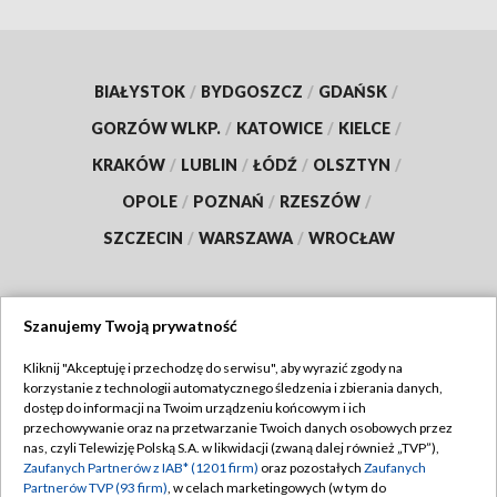
BIAŁYSTOK
/
BYDGOSZCZ
/
GDAŃSK
/
GORZÓW WLKP.
/
KATOWICE
/
KIELCE
/
KRAKÓW
/
LUBLIN
/
ŁÓDŹ
/
OLSZTYN
/
OPOLE
/
POZNAŃ
/
RZESZÓW
/
SZCZECIN
/
WARSZAWA
/
WROCŁAW
Szanujemy Twoją prywatność
Dołącz do nas:
Kliknij "Akceptuję i przechodzę do serwisu", aby wyrazić zgody na
korzystanie z technologii automatycznego śledzenia i zbierania danych,
TVP
dostęp do informacji na Twoim urządzeniu końcowym i ich
Abonament TVP
przechowywanie oraz na przetwarzanie Twoich danych osobowych przez
Regulamin TVP
nas, czyli Telewizję Polską S.A. w likwidacji (zwaną dalej również „TVP”),
Emisja w TVP
Polityka prywatności
Zaufanych Partnerów z IAB* (1201 firm)
oraz pozostałych
Zaufanych
Partnerów TVP (93 firm)
, w celach marketingowych (w tym do