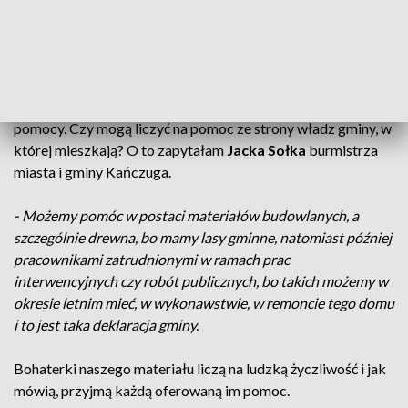
Pani Anna
Panie Anna i Grażyna czują się pozostawione bez wsparcia i
pomocy. Czy mogą liczyć na pomoc ze strony władz gminy, w
której mieszkają? O to zapytałam
Jacka Sołka
burmistrza
miasta i gminy Kańczuga.
- Możemy pomóc w postaci materiałów budowlanych, a
szczególnie drewna, bo mamy lasy gminne, natomiast później
pracownikami zatrudnionymi w ramach prac
interwencyjnych czy robót publicznych, bo takich możemy w
okresie letnim mieć, w wykonawstwie, w remoncie tego domu
i to jest taka deklaracja gminy.
Bohaterki naszego materiału liczą na ludzką życzliwość i jak
mówią, przyjmą każdą oferowaną im pomoc.