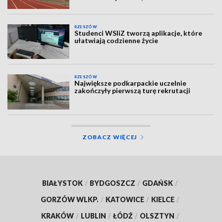
RZESZÓW
Studenci WSIiZ tworzą aplikacje, które
ułatwiają codzienne życie
RZESZÓW
Największe podkarpackie uczelnie
zakończyły pierwszą turę rekrutacji
ZOBACZ WIĘCEJ
BIAŁYSTOK
/
BYDGOSZCZ
/
GDAŃSK
/
GORZÓW WLKP.
/
KATOWICE
/
KIELCE
/
KRAKÓW
/
LUBLIN
/
ŁÓDŹ
/
OLSZTYN
/