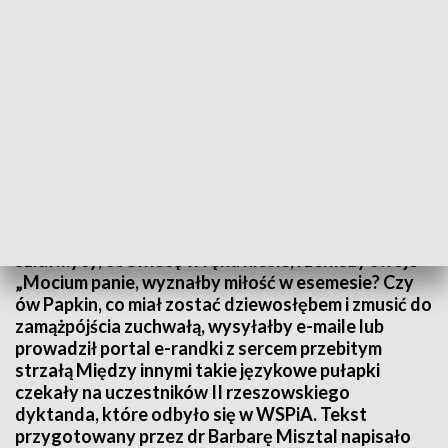
Stu uczestników i językowe pułapki drugiego rzeszowskiego dyktanda
Alboż czy Cześnik w białoszarym żupanie i w
szlafmycy, co świecę w ręku niesie, rzekłszy swoje
„Mocium panie, wyznałby miłość w esemesie? Czy
ów Papkin, co miał zostać dziewosłębem i zmusić do
zamążpójścia zuchwałą, wysyłałby e-maile lub
prowadził portal e-randki z sercem przebitym
strzałą Między innymi takie językowe pułapki
czekały na uczestników II rzeszowskiego
dyktanda, które odbyło się w WSPiA. Tekst
przygotowany przez dr Barbarę Misztal napisało