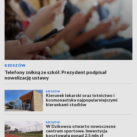
RZESZÓW
Telefony znikną ze szkół. Prezydent podpisał
nowelizację ustawy
RZESZÓW
Kierunek lekarski oraz lotnictwo i
kosmonautyka najpopularniejszymi
kierunkami studiów
RZESZÓW
W Dzikowcu otwarto nowoczesne
centrum sportowe. Inwestycja
kosztowała ponad 2,5 mln zł