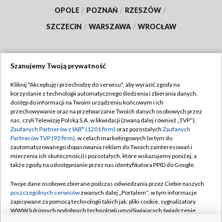
OPOLE
/
POZNAŃ
/
RZESZÓW
/
SZCZECIN
/
WARSZAWA
/
WROCŁAW
Szanujemy Twoją prywatność
Dołącz do nas:
Kliknij "Akceptuję i przechodzę do serwisu", aby wyrazić zgody na
korzystanie z technologii automatycznego śledzenia i zbierania danych,
TVP
dostęp do informacji na Twoim urządzeniu końcowym i ich
Abonament TVP
przechowywanie oraz na przetwarzanie Twoich danych osobowych przez
Regulamin TVP
nas, czyli Telewizję Polską S.A. w likwidacji (zwaną dalej również „TVP”),
Emisja w TVP
Polityka prywatności
Zaufanych Partnerów z IAB* (1201 firm)
oraz pozostałych
Zaufanych
Partnerów TVP (93 firm)
, w celach marketingowych (w tym do
Centrum informacji TVP
Moje zgody
zautomatyzowanego dopasowania reklam do Twoich zainteresowań i
mierzenia ich skuteczności) i pozostałych, które wskazujemy poniżej, a
Naziemna Telewizja Cyfrowa
Pomoc
także zgody na udostępnianie przez nas identyfikatora PPID do Google.
Sklep TVP
Biuro reklamy
Twoje dane osobowe zbierane podczas odwiedzania przez Ciebie naszych
Rada Programowa
Kontakt
poszczególnych serwisów
zwanych dalej „Portalem”, w tym informacje
zapisywane za pomocą technologii takich jak: pliki cookie, sygnalizatory
System NOS
WWW lub innych podobnych technologii umożliwiających świadczenie
dopasowanych i bezpiecznych usług, personalizację treści oraz reklam,