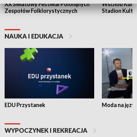
XX Światowy Festiwal Polonijnych
Wschód Kultur
Zespołów Folklorystycznych
Stadion Kultu
NAUKA I EDUKACJA
EDU Przystanek
Moda na język
WYPOCZYNEK I REKREACJA