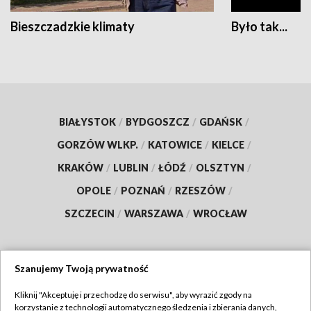
Bieszczadzkie klimaty
Było tak...
BIAŁYSTOK
/
BYDGOSZCZ
/
GDAŃSK
/
GORZÓW WLKP.
/
KATOWICE
/
KIELCE
/
KRAKÓW
/
LUBLIN
/
ŁÓDŹ
/
OLSZTYN
/
OPOLE
/
POZNAŃ
/
RZESZÓW
/
SZCZECIN
/
WARSZAWA
/
WROCŁAW
Szanujemy Twoją prywatność
Dołącz do nas:
Kliknij "Akceptuję i przechodzę do serwisu", aby wyrazić zgody na
korzystanie z technologii automatycznego śledzenia i zbierania danych,
TVP