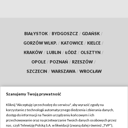
BIAŁYSTOK
/
BYDGOSZCZ
/
GDAŃSK
/
GORZÓW WLKP.
/
KATOWICE
/
KIELCE
/
KRAKÓW
/
LUBLIN
/
ŁÓDŹ
/
OLSZTYN
/
OPOLE
/
POZNAŃ
/
RZESZÓW
/
SZCZECIN
/
WARSZAWA
/
WROCŁAW
Szanujemy Twoją prywatność
Dołącz do nas:
Kliknij "Akceptuję i przechodzę do serwisu", aby wyrazić zgody na
korzystanie z technologii automatycznego śledzenia i zbierania danych,
TVP
dostęp do informacji na Twoim urządzeniu końcowym i ich
Abonament TVP
przechowywanie oraz na przetwarzanie Twoich danych osobowych przez
Regulamin TVP
nas, czyli Telewizję Polską S.A. w likwidacji (zwaną dalej również „TVP”),