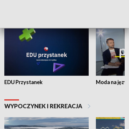
NAUKA I EDUKACJA
EDU Przystanek
Moda na język
WYPOCZYNEK I REKREACJA