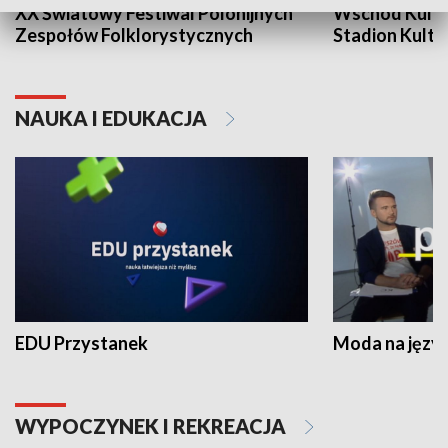
XX Światowy Festiwal Polonijnych
Wschód Kultur
Zespołów Folklorystycznych
Stadion Kultu
NAUKA I EDUKACJA
EDU Przystanek
Moda na język
WYPOCZYNEK I REKREACJA