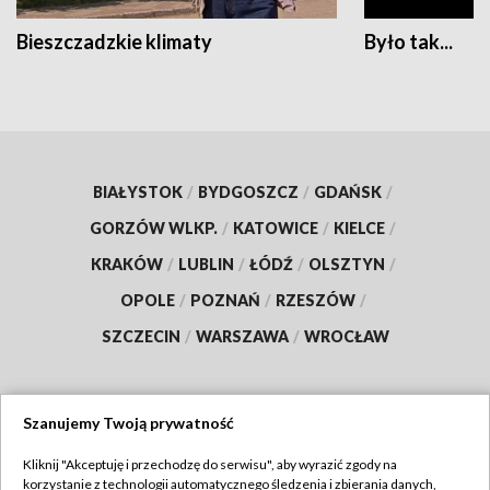
Bieszczadzkie klimaty
Było tak...
BIAŁYSTOK
/
BYDGOSZCZ
/
GDAŃSK
/
GORZÓW WLKP.
/
KATOWICE
/
KIELCE
/
KRAKÓW
/
LUBLIN
/
ŁÓDŹ
/
OLSZTYN
/
OPOLE
/
POZNAŃ
/
RZESZÓW
/
SZCZECIN
/
WARSZAWA
/
WROCŁAW
Szanujemy Twoją prywatność
Dołącz do nas:
Kliknij "Akceptuję i przechodzę do serwisu", aby wyrazić zgody na
korzystanie z technologii automatycznego śledzenia i zbierania danych,
TVP