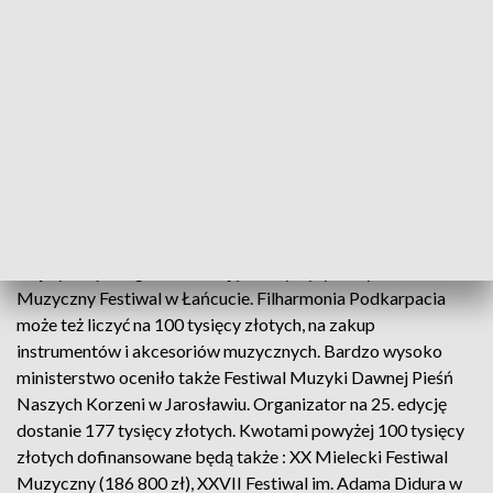
Rzeszowski teatr otrzymał dwie dotacje z ministerstwa,
większą 270 tysięcy złotych na Festiwal Nowego Teatru.
Dzięki tym środkom teatr chce m.in. zakupić dodatkowe
oświetlenie, wyposażyć scenę, kupić nagłośnienie i
zainstalować monitoring. Na 100 tysięcy złotych
dofinansowania może liczyć Rzeszowski Teatr Maska,
organizator Festiwalu Teatrów Ożywionej Formy
"Maskarada", który w tym roku rozpocznie się 14 maja.
Najwyższą w regionie dotację 360 tysięcy złotych dostał
Muzyczny Festiwal w Łańcucie. Filharmonia Podkarpacia
może też liczyć na 100 tysięcy złotych, na zakup
instrumentów i akcesoriów muzycznych. Bardzo wysoko
ministerstwo oceniło także Festiwal Muzyki Dawnej Pieśń
Naszych Korzeni w Jarosławiu. Organizator na 25. edycję
dostanie 177 tysięcy złotych. Kwotami powyżej 100 tysięcy
złotych dofinansowane będą także : XX Mielecki Festiwal
Muzyczny (186 800 zł), XXVII Festiwal im. Adama Didura w