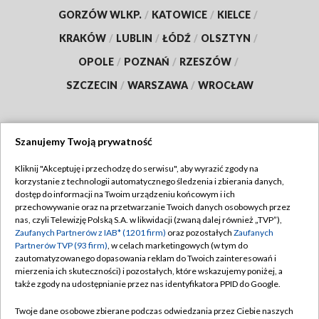
GORZÓW WLKP.
/
KATOWICE
/
KIELCE
/
KRAKÓW
/
LUBLIN
/
ŁÓDŹ
/
OLSZTYN
/
OPOLE
/
POZNAŃ
/
RZESZÓW
/
SZCZECIN
/
WARSZAWA
/
WROCŁAW
Szanujemy Twoją prywatność
Dołącz do nas:
Kliknij "Akceptuję i przechodzę do serwisu", aby wyrazić zgody na
korzystanie z technologii automatycznego śledzenia i zbierania danych,
TVP
dostęp do informacji na Twoim urządzeniu końcowym i ich
Abonament TVP
przechowywanie oraz na przetwarzanie Twoich danych osobowych przez
Regulamin TVP
nas, czyli Telewizję Polską S.A. w likwidacji (zwaną dalej również „TVP”),
Emisja w TVP
Polityka prywatności
Zaufanych Partnerów z IAB* (1201 firm)
oraz pozostałych
Zaufanych
Partnerów TVP (93 firm)
, w celach marketingowych (w tym do
Centrum informacji TVP
Moje zgody
zautomatyzowanego dopasowania reklam do Twoich zainteresowań i
mierzenia ich skuteczności) i pozostałych, które wskazujemy poniżej, a
Naziemna Telewizja Cyfrowa
Pomoc
także zgody na udostępnianie przez nas identyfikatora PPID do Google.
Sklep TVP
Biuro reklamy
Twoje dane osobowe zbierane podczas odwiedzania przez Ciebie naszych