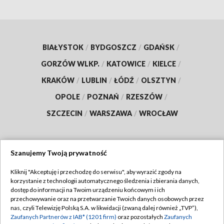
BIAŁYSTOK
/
BYDGOSZCZ
/
GDAŃSK
/
GORZÓW WLKP.
/
KATOWICE
/
KIELCE
/
KRAKÓW
/
LUBLIN
/
ŁÓDŹ
/
OLSZTYN
/
OPOLE
/
POZNAŃ
/
RZESZÓW
/
SZCZECIN
/
WARSZAWA
/
WROCŁAW
Szanujemy Twoją prywatność
Dołącz do nas:
Kliknij "Akceptuję i przechodzę do serwisu", aby wyrazić zgody na
korzystanie z technologii automatycznego śledzenia i zbierania danych,
TVP
dostęp do informacji na Twoim urządzeniu końcowym i ich
Abonament TVP
przechowywanie oraz na przetwarzanie Twoich danych osobowych przez
Regulamin TVP
nas, czyli Telewizję Polską S.A. w likwidacji (zwaną dalej również „TVP”),
Emisja w TVP
Polityka prywatności
Zaufanych Partnerów z IAB* (1201 firm)
oraz pozostałych
Zaufanych