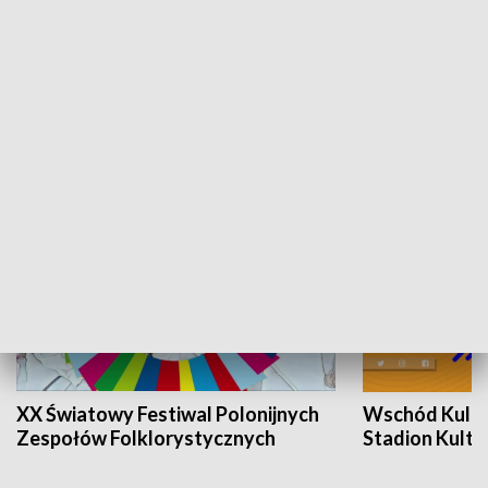
Skarby podkarpackiej przyrody
Dzień krajobr
KULTURA I SZTUKA
XX Światowy Festiwal Polonijnych
Wschód Kultur
Zespołów Folklorystycznych
Stadion Kultu