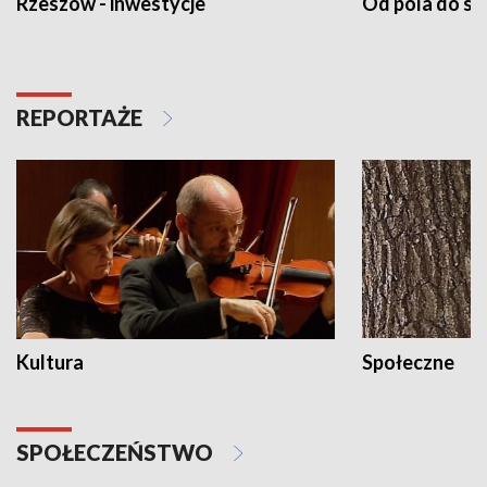
Rzeszów - inwestycje
Od pola do st
REPORTAŻE
Kultura
Społeczne
SPOŁECZEŃSTWO