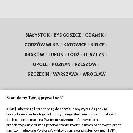
BIAŁYSTOK
/
BYDGOSZCZ
/
GDAŃSK
/
GORZÓW WLKP.
/
KATOWICE
/
KIELCE
/
KRAKÓW
/
LUBLIN
/
ŁÓDŹ
/
OLSZTYN
/
OPOLE
/
POZNAŃ
/
RZESZÓW
/
SZCZECIN
/
WARSZAWA
/
WROCŁAW
Szanujemy Twoją prywatność
Dołącz do nas:
Kliknij "Akceptuję i przechodzę do serwisu", aby wyrazić zgody na
korzystanie z technologii automatycznego śledzenia i zbierania danych,
TVP
dostęp do informacji na Twoim urządzeniu końcowym i ich
Abonament TVP
przechowywanie oraz na przetwarzanie Twoich danych osobowych przez
Regulamin TVP
nas, czyli Telewizję Polską S.A. w likwidacji (zwaną dalej również „TVP”),