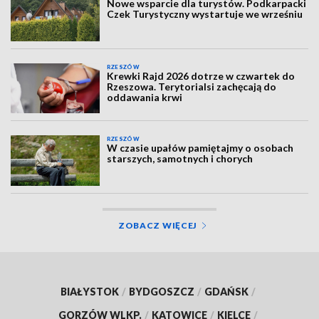
Nowe wsparcie dla turystów. Podkarpacki
Czek Turystyczny wystartuje we wrześniu
RZESZÓW
Krewki Rajd 2026 dotrze w czwartek do
Rzeszowa. Terytorialsi zachęcają do
oddawania krwi
RZESZÓW
W czasie upałów pamiętajmy o osobach
starszych, samotnych i chorych
ZOBACZ WIĘCEJ
BIAŁYSTOK
/
BYDGOSZCZ
/
GDAŃSK
/
GORZÓW WLKP.
/
KATOWICE
/
KIELCE
/