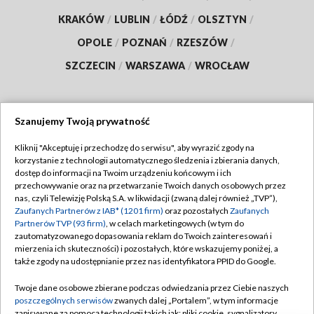
KRAKÓW
/
LUBLIN
/
ŁÓDŹ
/
OLSZTYN
/
OPOLE
/
POZNAŃ
/
RZESZÓW
/
SZCZECIN
/
WARSZAWA
/
WROCŁAW
Szanujemy Twoją prywatność
Dołącz do nas:
Kliknij "Akceptuję i przechodzę do serwisu", aby wyrazić zgody na
korzystanie z technologii automatycznego śledzenia i zbierania danych,
TVP
dostęp do informacji na Twoim urządzeniu końcowym i ich
Abonament TVP
przechowywanie oraz na przetwarzanie Twoich danych osobowych przez
Regulamin TVP
nas, czyli Telewizję Polską S.A. w likwidacji (zwaną dalej również „TVP”),
Emisja w TVP
Polityka prywatności
Zaufanych Partnerów z IAB* (1201 firm)
oraz pozostałych
Zaufanych
Partnerów TVP (93 firm)
, w celach marketingowych (w tym do
Centrum informacji TVP
Moje zgody
zautomatyzowanego dopasowania reklam do Twoich zainteresowań i
mierzenia ich skuteczności) i pozostałych, które wskazujemy poniżej, a
Naziemna Telewizja Cyfrowa
Pomoc
także zgody na udostępnianie przez nas identyfikatora PPID do Google.
Sklep TVP
Biuro reklamy
Twoje dane osobowe zbierane podczas odwiedzania przez Ciebie naszych
Rada Programowa
Kontakt
poszczególnych serwisów
zwanych dalej „Portalem”, w tym informacje
zapisywane za pomocą technologii takich jak: pliki cookie, sygnalizatory