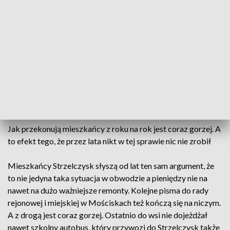
mieszkańców. Wszyscy są Polakami -bo to jedyna taka na
Ukrainie wieś, gdzie mieszkają tylko polskie rodziny.
Problem z niemal 6 kilometrową drogą dojazdową mają od
lat, ale ostatnio sytuacja stała się wyjątkowo trudna.
- Jak są deszcze czy śniegi, jak teraz zeszły to niemożliwe było
przejechać, a nawet przejść. Szliśmy polami i rowem do samej
góry. Dzieci do szkoły nie dojechały. Jak jeszcze trochę
deszczu to nawet ciągnik nie da tu rady nic.
Jak przekonują mieszkańcy z roku na rok jest coraz gorzej. A
to efekt tego, że przez lata nikt w tej sprawie nic nie zrobił
Mieszkańcy Strzelczysk słyszą od lat ten sam argument, że
to nie jedyna taka sytuacja w obwodzie a pieniędzy nie na
nawet na dużo ważniejsze remonty. Kolejne pisma do rady
rejonowej i miejskiej w Mościskach też kończą się na niczym.
A z drogą jest coraz gorzej. Ostatnio do wsi nie dojeżdżał
nawet szkolny autobus, który przywozi do Strzelczysk także