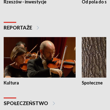
Rzeszów - inwestycje
Od pola do st
REPORTAŻE
Kultura
Społeczne
SPOŁECZEŃSTWO