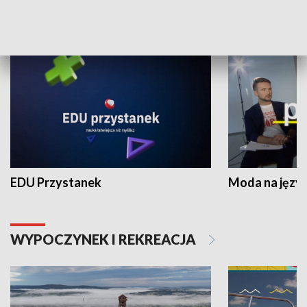
NAUKA I EDUKACJA
EDU Przystanek
Moda na język
WYPOCZYNEK I REKREACJA