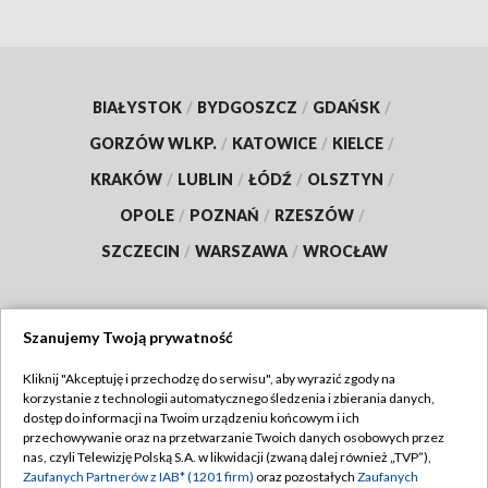
BIAŁYSTOK
/
BYDGOSZCZ
/
GDAŃSK
/
GORZÓW WLKP.
/
KATOWICE
/
KIELCE
/
KRAKÓW
/
LUBLIN
/
ŁÓDŹ
/
OLSZTYN
/
OPOLE
/
POZNAŃ
/
RZESZÓW
/
SZCZECIN
/
WARSZAWA
/
WROCŁAW
Szanujemy Twoją prywatność
Dołącz do nas:
Kliknij "Akceptuję i przechodzę do serwisu", aby wyrazić zgody na
korzystanie z technologii automatycznego śledzenia i zbierania danych,
TVP
dostęp do informacji na Twoim urządzeniu końcowym i ich
Abonament TVP
przechowywanie oraz na przetwarzanie Twoich danych osobowych przez
Regulamin TVP
nas, czyli Telewizję Polską S.A. w likwidacji (zwaną dalej również „TVP”),
Emisja w TVP
Polityka prywatności
Zaufanych Partnerów z IAB* (1201 firm)
oraz pozostałych
Zaufanych