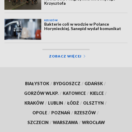
Krzysztofa
RZESZÓW
Bakterie coli w wodzie w Polance
Horynieckiej. Sanepid wydał komunikat
ZOBACZ WIĘCEJ
BIAŁYSTOK
/
BYDGOSZCZ
/
GDAŃSK
/
GORZÓW WLKP.
/
KATOWICE
/
KIELCE
/
KRAKÓW
/
LUBLIN
/
ŁÓDŹ
/
OLSZTYN
/
OPOLE
/
POZNAŃ
/
RZESZÓW
/
SZCZECIN
/
WARSZAWA
/
WROCŁAW