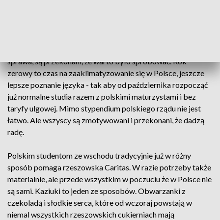
sposobów ich wsparcia.
Agnieszka i Carmen z rumuńskiej Bukowiny, Sebastian z
Ukrainy i Irena z Mołdawii przyjechali do Rzeszowa spełniać
swoje marzenia. I choć to z daleka od najbliższych nie łatwa
sprawa, są przekonani, że warto było spróbować. Rok
zerowy to czas na zaaklimatyzowanie się w Polsce, jeszcze
lepsze poznanie języka - tak aby od października rozpocząć
już normalne studia razem z polskimi maturzystami i bez
taryfy ulgowej. Mimo stypendium polskiego rządu nie jest
łatwo. Ale wszyscy są zmotywowani i przekonani, że dadzą
radę.
Polskim studentom ze wschodu tradycyjnie już w różny
sposób pomaga rzeszowska Caritas. W razie potrzeby także
materialnie, ale przede wszystkim w poczuciu że w Polsce nie
są sami. Kaziuki to jeden ze sposobów. Obwarzanki z
czekoladą i słodkie serca, które od wczoraj powstają w
niemal wszystkich rzeszowskich cukierniach mają