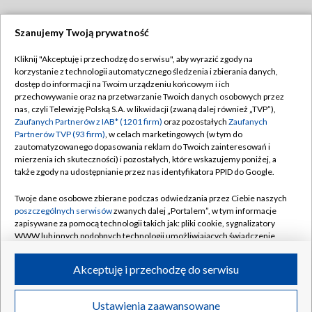
Szanujemy Twoją prywatność
Dołącz do nas:
Kliknij "Akceptuję i przechodzę do serwisu", aby wyrazić zgody na
korzystanie z technologii automatycznego śledzenia i zbierania danych,
TVP
dostęp do informacji na Twoim urządzeniu końcowym i ich
Abonament TVP
przechowywanie oraz na przetwarzanie Twoich danych osobowych przez
Regulamin TVP
nas, czyli Telewizję Polską S.A. w likwidacji (zwaną dalej również „TVP”),
Emisja w TVP
Polityka prywatności
Zaufanych Partnerów z IAB* (1201 firm)
oraz pozostałych
Zaufanych
Partnerów TVP (93 firm)
, w celach marketingowych (w tym do
Centrum informacji TVP
Moje zgody
zautomatyzowanego dopasowania reklam do Twoich zainteresowań i
mierzenia ich skuteczności) i pozostałych, które wskazujemy poniżej, a
Naziemna Telewizja Cyfrowa
Pomoc
także zgody na udostępnianie przez nas identyfikatora PPID do Google.
Sklep TVP
Biuro reklamy
Twoje dane osobowe zbierane podczas odwiedzania przez Ciebie naszych
Rada Programowa
Kontakt
poszczególnych serwisów
zwanych dalej „Portalem”, w tym informacje
zapisywane za pomocą technologii takich jak: pliki cookie, sygnalizatory
System NOS
WWW lub innych podobnych technologii umożliwiających świadczenie
dopasowanych i bezpiecznych usług, personalizację treści oraz reklam,
Informacje o nadawcy
Kanały
udostępnianie funkcji mediów społecznościowych oraz analizowanie
Akceptuję i przechodzę do serwisu
ruchu w Internecie.
Program dla prasy
©2026 Telewizja Polska S.A. w likwidacji
Biuro Reklamy
Twoje dane osobowe zbierane podczas odwiedzania przez Ciebie
Ustawienia zaawansowane