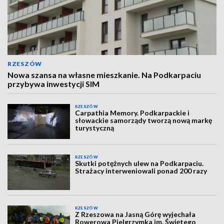
RZESZÓW
Nowa szansa na własne mieszkanie. Na Podkarpaciu
przybywa inwestycji SIM
RZESZÓW
Carpathia Memory. Podkarpackie i
słowackie samorządy tworzą nową markę
turystyczną
RZESZÓW
Skutki potężnych ulew na Podkarpaciu.
Strażacy interweniowali ponad 200 razy
RZESZÓW
Z Rzeszowa na Jasną Górę wyjechała
Rowerowa Pielgrzymka im. Świętego