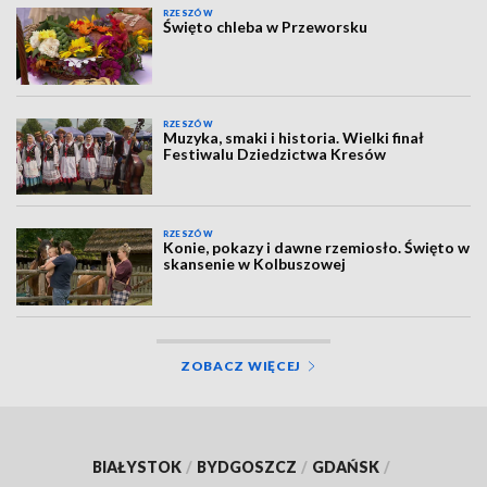
RZESZÓW
Święto chleba w Przeworsku
RZESZÓW
Muzyka, smaki i historia. Wielki finał
Festiwalu Dziedzictwa Kresów
RZESZÓW
Konie, pokazy i dawne rzemiosło. Święto w
skansenie w Kolbuszowej
ZOBACZ WIĘCEJ
BIAŁYSTOK
/
BYDGOSZCZ
/
GDAŃSK
/