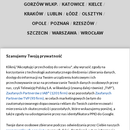
GORZÓW WLKP.
/
KATOWICE
/
KIELCE
/
KRAKÓW
/
LUBLIN
/
ŁÓDŹ
/
OLSZTYN
/
OPOLE
/
POZNAŃ
/
RZESZÓW
/
SZCZECIN
/
WARSZAWA
/
WROCŁAW
Szanujemy Twoją prywatność
Dołącz do nas:
Kliknij "Akceptuję i przechodzę do serwisu", aby wyrazić zgody na
korzystanie z technologii automatycznego śledzenia i zbierania danych,
TVP
dostęp do informacji na Twoim urządzeniu końcowym i ich
Abonament TVP
przechowywanie oraz na przetwarzanie Twoich danych osobowych przez
Regulamin TVP
nas, czyli Telewizję Polską S.A. w likwidacji (zwaną dalej również „TVP”),
Emisja w TVP
Polityka prywatności
Zaufanych Partnerów z IAB* (1201 firm)
oraz pozostałych
Zaufanych
Partnerów TVP (93 firm)
, w celach marketingowych (w tym do
Centrum informacji TVP
Moje zgody
zautomatyzowanego dopasowania reklam do Twoich zainteresowań i
mierzenia ich skuteczności) i pozostałych, które wskazujemy poniżej, a
Naziemna Telewizja Cyfrowa
Pomoc
także zgody na udostępnianie przez nas identyfikatora PPID do Google.
Sklep TVP
Biuro reklamy
Twoje dane osobowe zbierane podczas odwiedzania przez Ciebie naszych
Rada Programowa