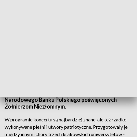
W hołdzie Żołnierzom Wyklętym soliści i chóry z Rzeszowa i Krakowa
W Filharmonii Podkarpackiej koncert w hołdzie
Żołnierzom Wyklętym. Występują soliści i chóry z
Rzeszowa i Krakowa. Uroczystości towarzyszy
promocja najnowszych monet kolekcjonerskich
Narodowego Banku Polskiego poświęconych
Żołnierzom Niezłomnym.
W programie koncertu są najbardziej znane, ale też rzadko
wykonywane pieśni i utwory patriotyczne. Przygotowały je
między innymi chóry trzech krakowskich uniwersytetów -