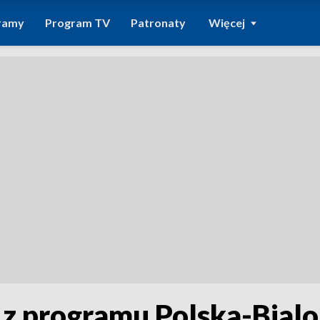
ramy
Program TV
Patronaty
Więcej
z programu Polska-Bialo