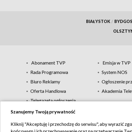
BIAŁYSTOK
/
BYDGO
OLSZTY
Abonament TVP
Emisja w TVP
Rada Programowa
System NOS
Biuro Reklamy
Ogłoszenie pr
Oferta Handlowa
Akademia Tele
Telegazeta ogłoszenia
Szanujemy Twoją prywatność
Regulamin TVP
Kliknij "Akceptuję i przechodzę do serwisu", aby wyrazić zg
końcowym i ich przechowywanie oraz na przetwarzanie Twoich