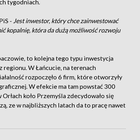
ch tygodniach.
PiS -
Jest inwestor, który chce zainwestować
mić kopalnię, która da dużą możliwość rozwoju
czowie, to kolejna tego typu inwestycja
 regionu. W Łańcucie, na terenach
ałalność rozpoczęło 6 firm, które otworzyły
igraficznej. W efekcie ma tam powstać 300
 w Orłach koło Przemyśla zdecydowało się
ą, ze w najbliższych latach da to pracę nawet