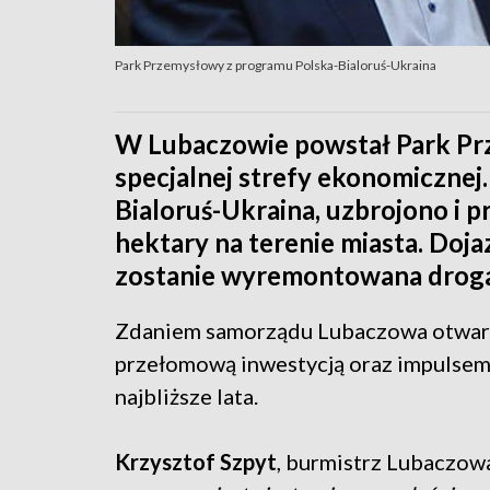
Park Przemysłowy z programu Polska-Bialoruś-Ukraina
W Lubaczowie powstał Park Prz
specjalnej strefy ekonomicznej
Bialoruś-Ukraina, uzbrojono i 
hektary na terenie miasta. Doja
zostanie wyremontowana droga
Zdaniem samorządu Lubaczowa otwarc
przełomową inwestycją oraz impulsem r
najbliższe lata.
Krzysztof Szpyt
, burmistrz Lubaczowa