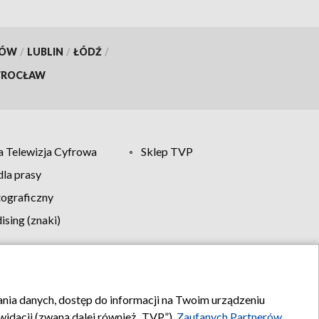
KÓW
/
LUBLIN
/
ŁÓDŹ
/
ROCŁAW
 Telewizja Cyfrowa
Sklep TVP
la prasy
tograficzny
sing (znaki)
klamy
Kontakt
rania danych, dostęp do informacji na Twoim urządzeniu
idacji (zwaną dalej również „TVP”),
Zaufanych Partnerów