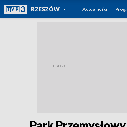
POWRÓT DO
RZESZÓW
Aktualności
Prog
TVP REGIONY
Park Przemysłowy 