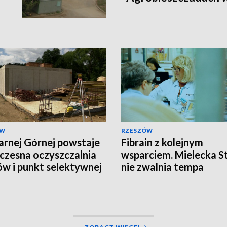
ÓW
RZESZÓW
rnej Górnej powstaje
Fibrain z kolejnym
zesna oczyszczalnia
wsparciem. Mielecka S
ów i punkt selektywnej
nie zwalnia tempa
ki odpadów