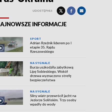
UDOSTĘPNIJ:
AJNOWSZE INFORMACJE
SPORT
Adrian Rzeźnik liderem po I
etapie 35. Rajdu
Rzeszowskiego
NA SYGNALE
Burza uszkodziła zabytkową
Lipę Sobieskiego. Wokół
drzewa wyznaczono strefę
bezpieczeństwa
NA SYGNALE
Silny wiatr przewrócił jacht na
Jeziorze Solińskim. Trzy osoby
wpadły do wody