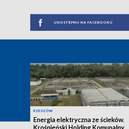
UDOSTĘPNIJ NA FACEBOOKU
RZESZÓW
Energia elektryczna ze ścieków.
Krośnieński Holding Komunalny