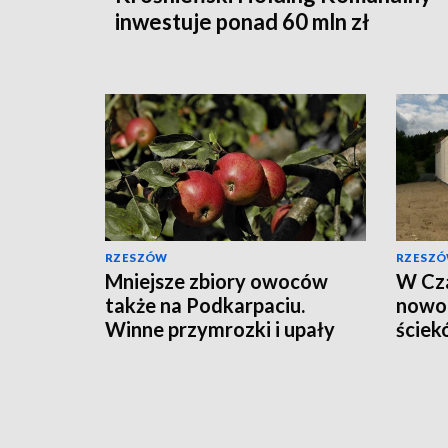
inwestuje ponad 60 mln zł
RZESZÓW
RZESZ
Mniejsze zbiory owoców
W Cza
także na Podkarpaciu.
nowoc
Winne przymrozki i upały
ściek
zbiór