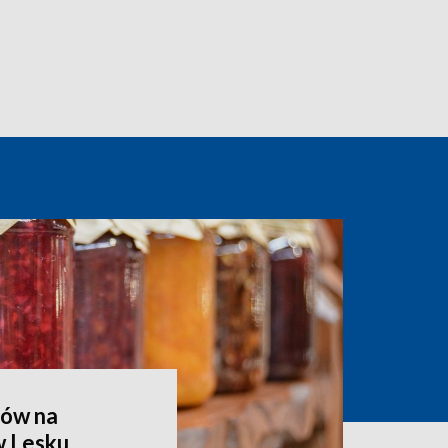
ów na
w Lesku