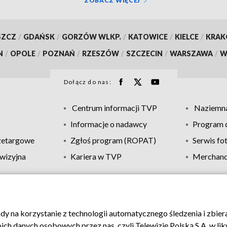
ZOBACZ WIĘCEJ
SZCZ
/
GDAŃSK
/
GORZÓW WLKP.
/
KATOWICE
/
KIELCE
/
KRA
N
/
OPOLE
/
POZNAŃ
/
RZESZÓW
/
SZCZECIN
/
WARSZAWA
/
W
Dołącz do nas:
Centrum informacji TVP
Naziemna
Informacje o nadawcy
Program d
zetargowe
Zgłoś program (ROPAT)
Serwis fo
wizyjna
Kariera w TVP
Merchandi
Polityka prywatności
Moje zgody
Pomoc
Biuro re
ody na korzystanie z technologii automatycznego śledzenia i zbie
 danych osobowych przez nas, czyli Telewizję Polską S.A. w likw