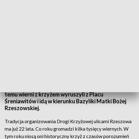
Droga Krzyżowa w pierwszy piątek Wielkiego Postu
Tradycyjnie w pierwszy piątek Wielkiego Postu w
Rzeszowie organizowana jest Droga Krzyżowa,
która przechodzi ulicami miasta. Kilkadziesiąt minut
temu wierni z krzyżem wyruszyli z Placu
Śreniawitów i idą w kierunku Bazyliki Matki Bożej
Rzeszowskiej.
Tradycja organizowania Drogi Krzyżowej ulicami Rzeszowa
ma już 22 lata. Co roku gromadzi kilka tysięcy wiernych. W
tym roku niosą oni historyczny krzyż z czasów porozumień