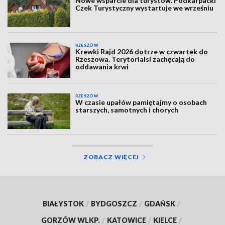
Nowe wsparcie dla turystów. Podkarpacki
Czek Turystyczny wystartuje we wrześniu
RZESZÓW
Krewki Rajd 2026 dotrze w czwartek do
Rzeszowa. Terytorialsi zachęcają do
oddawania krwi
RZESZÓW
W czasie upałów pamiętajmy o osobach
starszych, samotnych i chorych
ZOBACZ WIĘCEJ
BIAŁYSTOK
/
BYDGOSZCZ
/
GDAŃSK
/
GORZÓW WLKP.
/
KATOWICE
/
KIELCE
/