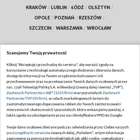
KRAKÓW
/
LUBLIN
/
ŁÓDŹ
/
OLSZTYN
/
OPOLE
/
POZNAŃ
/
RZESZÓW
/
SZCZECIN
/
WARSZAWA
/
WROCŁAW
Szanujemy Twoją prywatność
Dołącz do nas:
Kliknij "Akceptuję i przechodzę do serwisu", aby wyrazić zgody na
korzystanie z technologii automatycznego śledzenia i zbierania danych,
TVP
dostęp do informacji na Twoim urządzeniu końcowym i ich
Abonament TVP
przechowywanie oraz na przetwarzanie Twoich danych osobowych przez
Regulamin TVP
nas, czyli Telewizję Polską S.A. w likwidacji (zwaną dalej również „TVP”),
Emisja w TVP
Polityka prywatności
Zaufanych Partnerów z IAB* (1201 firm)
oraz pozostałych
Zaufanych
Partnerów TVP (93 firm)
, w celach marketingowych (w tym do
Centrum informacji TVP
Moje zgody
zautomatyzowanego dopasowania reklam do Twoich zainteresowań i
mierzenia ich skuteczności) i pozostałych, które wskazujemy poniżej, a
Naziemna Telewizja Cyfrowa
Pomoc
także zgody na udostępnianie przez nas identyfikatora PPID do Google.
Sklep TVP
Biuro reklamy
Twoje dane osobowe zbierane podczas odwiedzania przez Ciebie naszych
Rada Programowa
Kontakt
poszczególnych serwisów
zwanych dalej „Portalem”, w tym informacje
zapisywane za pomocą technologii takich jak: pliki cookie, sygnalizatory