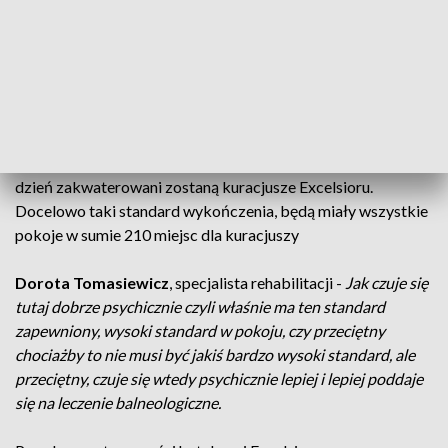
Krzysztof Guzik
, Uzdrowisko Iwonicz -
Jest to
najważniejszy obiekt z wszystkich, które posiadamy
ponieważ na blisko 10 tys. osób, które rocznie obsługujemy,
blisko 4 tysiące to właśnie są goście Szpitala
Uzdrowiskowego Excelsior.
Pomieszczenia, które już wyremontowano i w których lada
dzień zakwaterowani zostaną kuracjusze Excelsioru.
Docelowo taki standard wykończenia, będą miały wszystkie
pokoje w sumie 210 miejsc dla kuracjuszy
Dorota Tomasiewicz
, specjalista rehabilitacji -
Jak czuje się
tutaj dobrze psychicznie czyli właśnie ma ten standard
zapewniony, wysoki standard w pokoju, czy przeciętny
chociażby to nie musi być jakiś bardzo wysoki standard, ale
przeciętny, czuje się wtedy psychicznie lepiej i lepiej poddaje
się na leczenie balneologiczne.