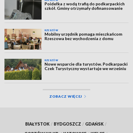
RZESZÓW
Poidełka z wodą trafią do podkarpackich
szkół. Gminy otrzymały dofinansowanie
RZESZÓW
Mobilny urzędnik pomaga mieszkańcom
Rzeszowa bez wychodzenia z domu
RZESZÓW
Nowe wsparcie dla turystów. Podkarpacki
Czek Turystyczny wystartuje we wrześniu
ZOBACZ WIĘCEJ
BIAŁYSTOK
/
BYDGOSZCZ
/
GDAŃSK
/