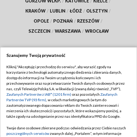
GORZÓW WLKP.
/
KATOWICE
/
KIELCE
/
KRAKÓW
/
LUBLIN
/
ŁÓDŹ
/
OLSZTYN
/
OPOLE
/
POZNAŃ
/
RZESZÓW
/
SZCZECIN
/
WARSZAWA
/
WROCŁAW
Szanujemy Twoją prywatność
Dołącz do nas:
Kliknij "Akceptuję i przechodzę do serwisu", aby wyrazić zgody na
korzystanie z technologii automatycznego śledzenia i zbierania danych,
TVP
dostęp do informacji na Twoim urządzeniu końcowym i ich
Abonament TVP
przechowywanie oraz na przetwarzanie Twoich danych osobowych przez
Regulamin TVP
nas, czyli Telewizję Polską S.A. w likwidacji (zwaną dalej również „TVP”),
Emisja w TVP
Polityka prywatności
Zaufanych Partnerów z IAB* (1201 firm)
oraz pozostałych
Zaufanych
Partnerów TVP (93 firm)
, w celach marketingowych (w tym do
Centrum informacji TVP
Moje zgody
zautomatyzowanego dopasowania reklam do Twoich zainteresowań i
mierzenia ich skuteczności) i pozostałych, które wskazujemy poniżej, a
Naziemna Telewizja Cyfrowa
Pomoc
także zgody na udostępnianie przez nas identyfikatora PPID do Google.
Sklep TVP
Biuro reklamy
Twoje dane osobowe zbierane podczas odwiedzania przez Ciebie naszych
Rada Programowa
Kontakt
poszczególnych serwisów
zwanych dalej „Portalem”, w tym informacje