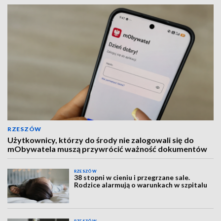
RZESZÓW
Użytkownicy, którzy do środy nie zalogowali się do
mObywatela muszą przywrócić ważność dokumentów
RZESZÓW
38 stopni w cieniu i przegrzane sale.
Rodzice alarmują o warunkach w szpitalu