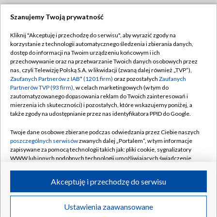
Szanujemy Twoją prywatność
Dołącz do nas:
Kliknij "Akceptuję i przechodzę do serwisu", aby wyrazić zgody na
korzystanie z technologii automatycznego śledzenia i zbierania danych,
TVP
dostęp do informacji na Twoim urządzeniu końcowym i ich
Abonament TVP
przechowywanie oraz na przetwarzanie Twoich danych osobowych przez
Regulamin TVP
nas, czyli Telewizję Polską S.A. w likwidacji (zwaną dalej również „TVP”),
Emisja w TVP
Polityka prywatności
Zaufanych Partnerów z IAB* (1201 firm)
oraz pozostałych
Zaufanych
Partnerów TVP (93 firm)
, w celach marketingowych (w tym do
Centrum informacji TVP
Moje zgody
zautomatyzowanego dopasowania reklam do Twoich zainteresowań i
mierzenia ich skuteczności) i pozostałych, które wskazujemy poniżej, a
Naziemna Telewizja Cyfrowa
Pomoc
także zgody na udostępnianie przez nas identyfikatora PPID do Google.
Sklep TVP
Biuro reklamy
Twoje dane osobowe zbierane podczas odwiedzania przez Ciebie naszych
Rada Programowa
Kontakt
poszczególnych serwisów
zwanych dalej „Portalem”, w tym informacje
zapisywane za pomocą technologii takich jak: pliki cookie, sygnalizatory
System NOS
WWW lub innych podobnych technologii umożliwiających świadczenie
dopasowanych i bezpiecznych usług, personalizację treści oraz reklam,
Informacje o nadawcy
Kanały
udostępnianie funkcji mediów społecznościowych oraz analizowanie
Akceptuję i przechodzę do serwisu
ruchu w Internecie.
Program dla prasy
©2026 Telewizja Polska S.A. w likwidacji
Biuro Reklamy
Twoje dane osobowe zbierane podczas odwiedzania przez Ciebie
Ustawienia zaawansowane
poszczególnych serwisów
na Portalu, takie jak adresy IP, identyfikatory
Ogłoszenie przetargowe