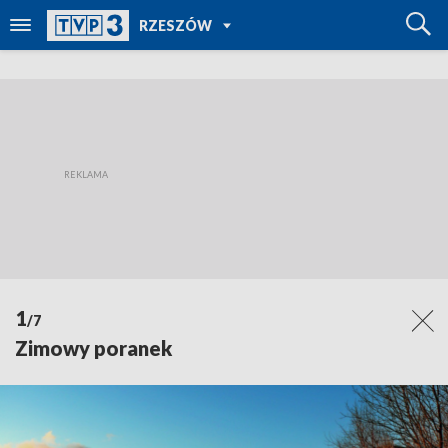
POWRÓT DO
RZESZÓW
TVP REGIONY
1
/7
Zimowy poranek