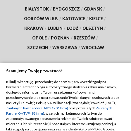
BIAŁYSTOK
/
BYDGOSZCZ
/
GDAŃSK
/
GORZÓW WLKP.
/
KATOWICE
/
KIELCE
/
KRAKÓW
/
LUBLIN
/
ŁÓDŹ
/
OLSZTYN
/
OPOLE
/
POZNAŃ
/
RZESZÓW
/
SZCZECIN
/
WARSZAWA
/
WROCŁAW
Szanujemy Twoją prywatność
Dołącz do nas:
Kliknij "Akceptuję i przechodzę do serwisu", aby wyrazić zgody na
korzystanie z technologii automatycznego śledzenia i zbierania danych,
TVP
dostęp do informacji na Twoim urządzeniu końcowym i ich
Abonament TVP
przechowywanie oraz na przetwarzanie Twoich danych osobowych przez
Regulamin TVP
nas, czyli Telewizję Polską S.A. w likwidacji (zwaną dalej również „TVP”),
Emisja w TVP
Polityka prywatności
Zaufanych Partnerów z IAB* (1201 firm)
oraz pozostałych
Zaufanych
Partnerów TVP (93 firm)
, w celach marketingowych (w tym do
Centrum informacji TVP
Moje zgody
zautomatyzowanego dopasowania reklam do Twoich zainteresowań i
mierzenia ich skuteczności) i pozostałych, które wskazujemy poniżej, a
Naziemna Telewizja Cyfrowa
Pomoc
także zgody na udostępnianie przez nas identyfikatora PPID do Google.