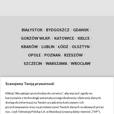
BIAŁYSTOK
/
BYDGOSZCZ
/
GDAŃSK
/
GORZÓW WLKP.
/
KATOWICE
/
KIELCE
/
KRAKÓW
/
LUBLIN
/
ŁÓDŹ
/
OLSZTYN
/
OPOLE
/
POZNAŃ
/
RZESZÓW
/
SZCZECIN
/
WARSZAWA
/
WROCŁAW
Szanujemy Twoją prywatność
Dołącz do nas:
Kliknij "Akceptuję i przechodzę do serwisu", aby wyrazić zgody na
korzystanie z technologii automatycznego śledzenia i zbierania danych,
TVP
dostęp do informacji na Twoim urządzeniu końcowym i ich
Abonament TVP
przechowywanie oraz na przetwarzanie Twoich danych osobowych przez
Regulamin TVP
nas, czyli Telewizję Polską S.A. w likwidacji (zwaną dalej również „TVP”),