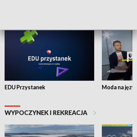
NAUKA I EDUKACJA
EDU Przystanek
Moda na język
WYPOCZYNEK I REKREACJA