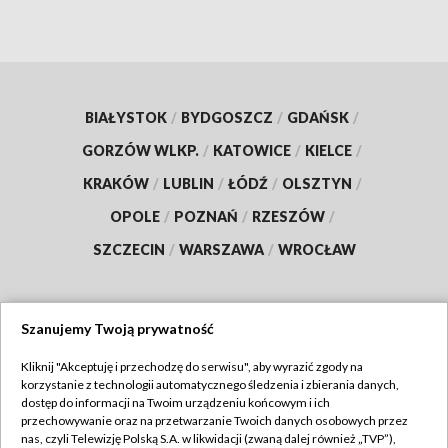
BIAŁYSTOK
/
BYDGOSZCZ
/
GDAŃSK
/
GORZÓW WLKP.
/
KATOWICE
/
KIELCE
/
KRAKÓW
/
LUBLIN
/
ŁÓDŹ
/
OLSZTYN
/
OPOLE
/
POZNAŃ
/
RZESZÓW
/
SZCZECIN
/
WARSZAWA
/
WROCŁAW
Szanujemy Twoją prywatność
Dołącz do nas:
Kliknij "Akceptuję i przechodzę do serwisu", aby wyrazić zgody na
korzystanie z technologii automatycznego śledzenia i zbierania danych,
TVP
dostęp do informacji na Twoim urządzeniu końcowym i ich
Abonament TVP
przechowywanie oraz na przetwarzanie Twoich danych osobowych przez
Regulamin TVP
nas, czyli Telewizję Polską S.A. w likwidacji (zwaną dalej również „TVP”),