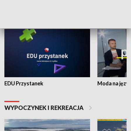
NAUKA I EDUKACJA
EDU Przystanek
Moda na język
WYPOCZYNEK I REKREACJA