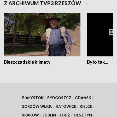
Z ARCHIWUM TVP3 RZESZÓW
Bieszczadzkie klimaty
Było tak...
BIAŁYSTOK
/
BYDGOSZCZ
/
GDAŃSK
/
GORZÓW WLKP.
/
KATOWICE
/
KIELCE
/
KRAKÓW
/
LUBLIN
/
ŁÓDŹ
/
OLSZTYN
/