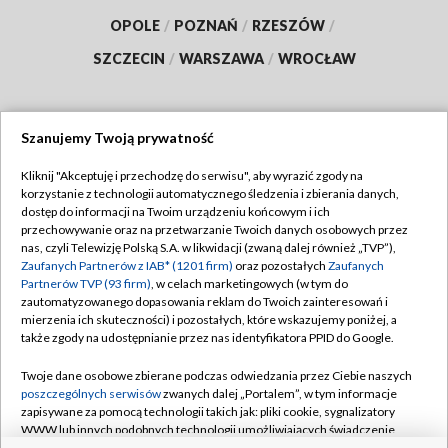
OPOLE
/
POZNAŃ
/
RZESZÓW
/
SZCZECIN
/
WARSZAWA
/
WROCŁAW
Szanujemy Twoją prywatność
Dołącz do nas:
Kliknij "Akceptuję i przechodzę do serwisu", aby wyrazić zgody na
korzystanie z technologii automatycznego śledzenia i zbierania danych,
TVP
dostęp do informacji na Twoim urządzeniu końcowym i ich
Abonament TVP
przechowywanie oraz na przetwarzanie Twoich danych osobowych przez
Regulamin TVP
nas, czyli Telewizję Polską S.A. w likwidacji (zwaną dalej również „TVP”),
Emisja w TVP
Polityka prywatności
Zaufanych Partnerów z IAB* (1201 firm)
oraz pozostałych
Zaufanych
Partnerów TVP (93 firm)
, w celach marketingowych (w tym do
Centrum informacji TVP
Moje zgody
zautomatyzowanego dopasowania reklam do Twoich zainteresowań i
mierzenia ich skuteczności) i pozostałych, które wskazujemy poniżej, a
Naziemna Telewizja Cyfrowa
Pomoc
także zgody na udostępnianie przez nas identyfikatora PPID do Google.
Sklep TVP
Biuro reklamy
Twoje dane osobowe zbierane podczas odwiedzania przez Ciebie naszych
Rada Programowa
Kontakt
poszczególnych serwisów
zwanych dalej „Portalem”, w tym informacje
zapisywane za pomocą technologii takich jak: pliki cookie, sygnalizatory
System NOS
WWW lub innych podobnych technologii umożliwiających świadczenie
dopasowanych i bezpiecznych usług, personalizację treści oraz reklam,