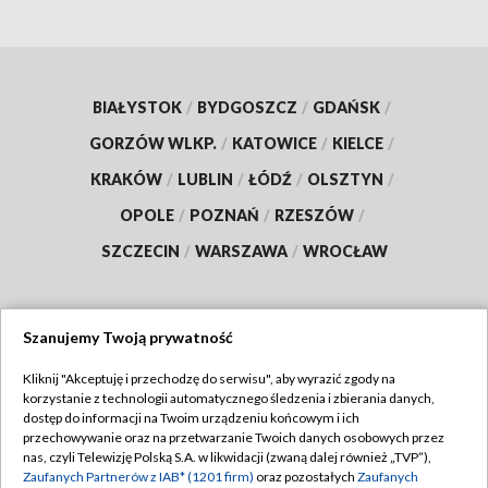
BIAŁYSTOK
/
BYDGOSZCZ
/
GDAŃSK
/
GORZÓW WLKP.
/
KATOWICE
/
KIELCE
/
KRAKÓW
/
LUBLIN
/
ŁÓDŹ
/
OLSZTYN
/
OPOLE
/
POZNAŃ
/
RZESZÓW
/
SZCZECIN
/
WARSZAWA
/
WROCŁAW
Szanujemy Twoją prywatność
Dołącz do nas:
Kliknij "Akceptuję i przechodzę do serwisu", aby wyrazić zgody na
korzystanie z technologii automatycznego śledzenia i zbierania danych,
TVP
dostęp do informacji na Twoim urządzeniu końcowym i ich
Abonament TVP
przechowywanie oraz na przetwarzanie Twoich danych osobowych przez
Regulamin TVP
nas, czyli Telewizję Polską S.A. w likwidacji (zwaną dalej również „TVP”),
Emisja w TVP
Polityka prywatności
Zaufanych Partnerów z IAB* (1201 firm)
oraz pozostałych
Zaufanych