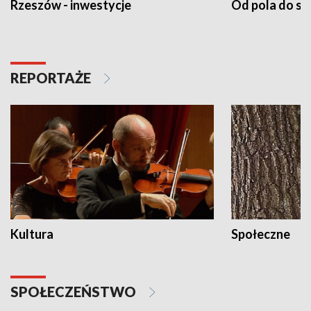
Rzeszów - inwestycje
Od pola do st
REPORTAŻE
Kultura
Społeczne
SPOŁECZEŃSTWO