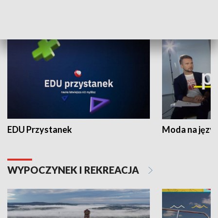
NAUKA I EDUKACJA
EDU Przystanek
Moda na język
WYPOCZYNEK I REKREACJA