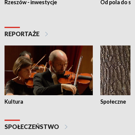
Rzeszów - inwestycje
Od pola do st
REPORTAŻE
Kultura
Społeczne
SPOŁECZEŃSTWO