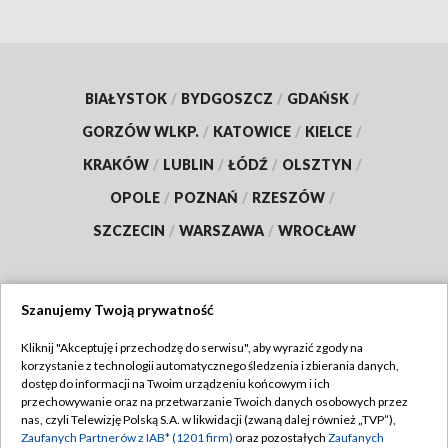
BIAŁYSTOK
/
BYDGOSZCZ
/
GDAŃSK
/
GORZÓW WLKP.
/
KATOWICE
/
KIELCE
/
KRAKÓW
/
LUBLIN
/
ŁÓDŹ
/
OLSZTYN
/
OPOLE
/
POZNAŃ
/
RZESZÓW
/
SZCZECIN
/
WARSZAWA
/
WROCŁAW
Szanujemy Twoją prywatność
Dołącz do nas:
Kliknij "Akceptuję i przechodzę do serwisu", aby wyrazić zgody na
korzystanie z technologii automatycznego śledzenia i zbierania danych,
TVP
dostęp do informacji na Twoim urządzeniu końcowym i ich
Abonament TVP
przechowywanie oraz na przetwarzanie Twoich danych osobowych przez
Regulamin TVP
nas, czyli Telewizję Polską S.A. w likwidacji (zwaną dalej również „TVP”),
Emisja w TVP
Polityka prywatności
Zaufanych Partnerów z IAB* (1201 firm)
oraz pozostałych
Zaufanych