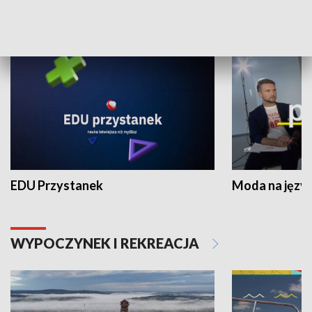
NAUKA I EDUKACJA
EDU Przystanek
Moda na język
WYPOCZYNEK I REKREACJA