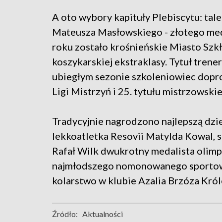
A oto wybory kapituły Plebiscytu: tal
Mateusza Masłowskiego - złotego med
roku zostało krośnieńskie Miasto Szkł
koszykarskiej ekstraklasy. Tytuł tre
ubiegłym sezonie szkoleniowiec doprow
Ligi Mistrzyń i 25. tytułu mistrzowskie
Tradycyjnie nagrodzono najlepszą dzi
lekkoatletka Resovii Matylda Kowal, s
Rafał Wilk dwukrotny medalista olimpi
najmłodszego nomonowanego sportowc
kolarstwo w klubie Azalia Brzóza Kró
Źródło:
Aktualności