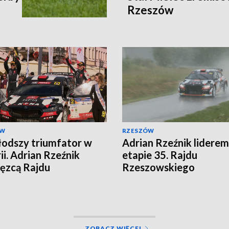
Rzeszów
ÓW
RZESZÓW
odszy triumfator w
Adrian Rzeźnik liderem
ii. Adrian Rzeźnik
etapie 35. Rajdu
ęzcą Rajdu
Rzeszowskiego
zowskiego
ZOBACZ WIĘCEJ