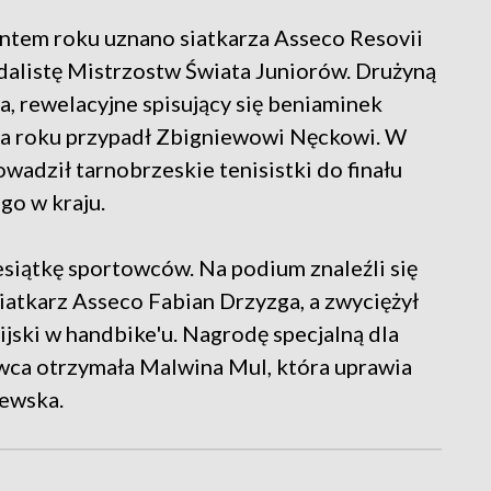
entem roku uznano siatkarza Asseco Resovii
alistę Mistrzostw Świata Juniorów. Drużyną
a, rewelacyjne spisujący się beniaminek
nera roku przypadł Zbigniewowi Nęckowi. W
adził tarnobrzeskie tenisistki do finału
go w kraju.
esiątkę sportowców. Na podium znaleźli się
iatkarz Asseco Fabian Drzyzga, a zwyciężył
jski w handbike'u. Nagrodę specjalną dla
a otrzymała Malwina Mul, która uprawia
lewska.