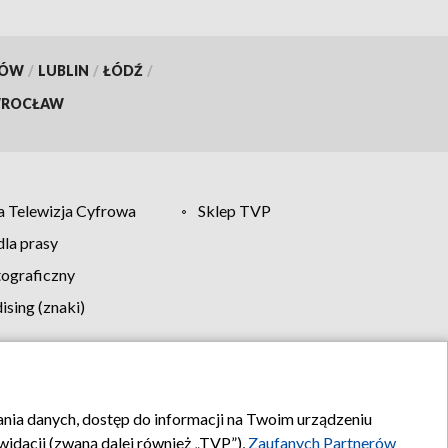
KÓW
/
LUBLIN
/
ŁÓDŹ
/
ROCŁAW
 Telewizja Cyfrowa
Sklep TVP
la prasy
tograficzny
sing (znaki)
klamy
Kontakt
rania danych, dostęp do informacji na Twoim urządzeniu
idacji (zwaną dalej również „TVP”),
Zaufanych Partnerów