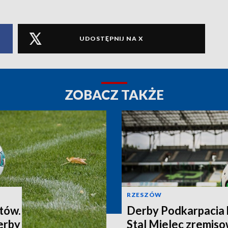
UDOSTĘPNIJ NA X
ZOBACZ TAKŻE
RZESZÓW
tów.
Derby Podkarpacia 
erby
Stal Mielec zremiso