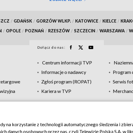
SZCZ
/
GDAŃSK
/
GORZÓW WLKP.
/
KATOWICE
/
KIELCE
/
KRA
N
/
OPOLE
/
POZNAŃ
/
RZESZÓW
/
SZCZECIN
/
WARSZAWA
/
W
Dołącz do nas:
Centrum informacji TVP
Naziemna
Informacje o nadawcy
Program d
zetargowe
Zgłoś program (ROPAT)
Serwis fo
wizyjna
Kariera w TVP
Merchandi
Polityka prywatności
Moje zgody
Pomoc
Biuro re
ody na korzystanie z technologii automatycznego śledzenia i zbie
 danych osobowych przez nas, czyli Telewizję Polską S.A. w likw