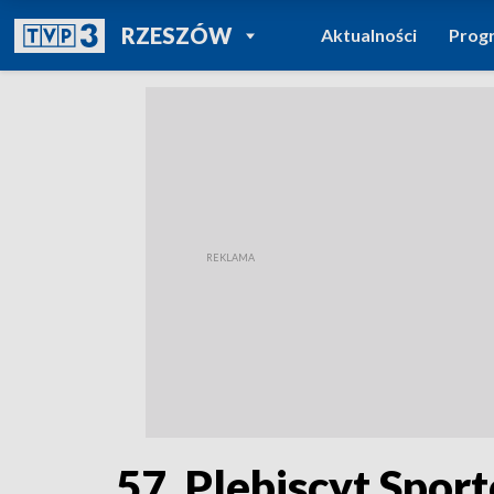
POWRÓT DO
RZESZÓW
Aktualności
Prog
TVP REGIONY
57. Plebiscyt Spo