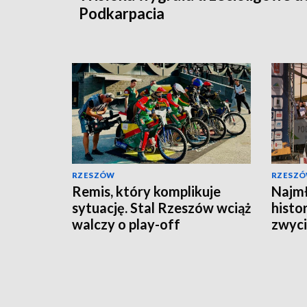
Podkarpacia
RZESZÓW
RZESZ
Remis, który komplikuje
Najmł
sytuację. Stal Rzeszów wciąż
histor
walczy o play-off
zwyci
Rzes