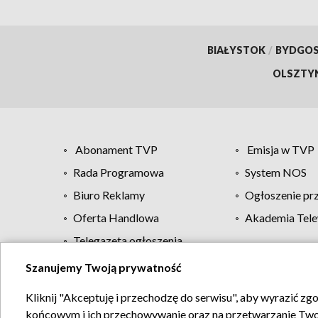
BIAŁYSTOK
/
BYDGO
OLSZTY
Abonament TVP
Emisja w TVP
Rada Programowa
System NOS
Biuro Reklamy
Ogłoszenie pr
Oferta Handlowa
Akademia Tele
Telegazeta ogłoszenia
Szanujemy Twoją prywatność
Regulamin TVP
Kliknij "Akceptuję i przechodzę do serwisu", aby wyrazić zg
końcowym i ich przechowywanie oraz na przetwarzanie Twoich