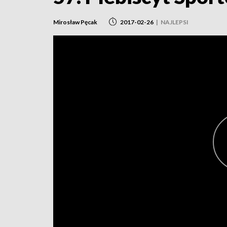
Mirosław Pęcak
2017-02-26
|
NAJLEPSI