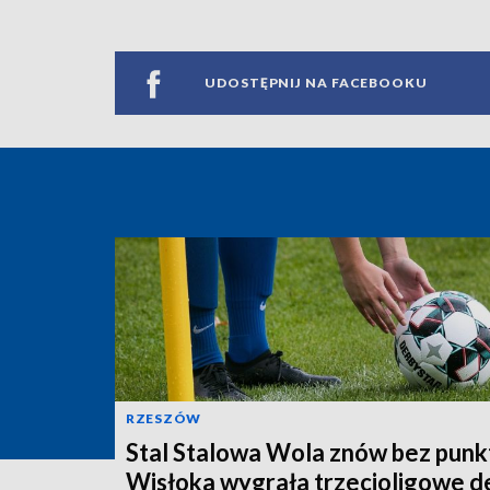
UDOSTĘPNIJ NA FACEBOOKU
RZESZÓW
Stal Stalowa Wola znów bez punk
Wisłoka wygrała trzecioligowe d