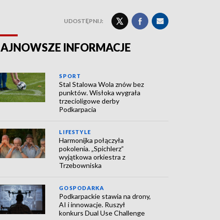
UDOSTĘPNIJ:
AJNOWSZE INFORMACJE
SPORT
Stal Stalowa Wola znów bez
punktów. Wisłoka wygrała
trzecioligowe derby
Podkarpacia
LIFESTYLE
Harmonijka połączyła
pokolenia. „Spichlerz”
wyjątkowa orkiestra z
Trzebowniska
GOSPODARKA
Podkarpackie stawia na drony,
AI i innowacje. Ruszył
konkurs Dual Use Challenge