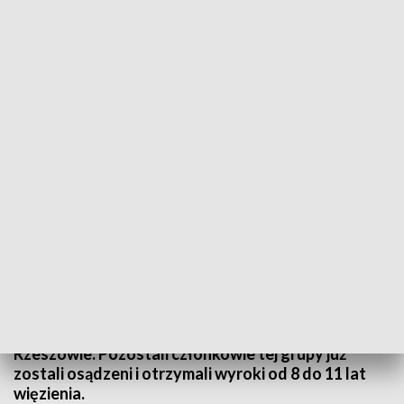
Ukrywał się przez 15 lat. Jest akt oskarżenia
Jest akt oskarżenia przeciwko Markowi K., któremu
śledczy zarzucają kierowanie grupą przestępczą o
charakterze zbrojnym, dwa rozboje z użyciem broni
palnej, m.in. napad na konwojenta w Stalowej Woli,
a także oszustwa. Marek K. ukrywał się przez 15
lat. W ubiegłym roku został zatrzymany w Nowym
Jorku i po ekstradycji trafił do Zakładu Karnego w
Rzeszowie. Pozostali członkowie tej grupy już
zostali osądzeni i otrzymali wyroki od 8 do 11 lat
więzienia.