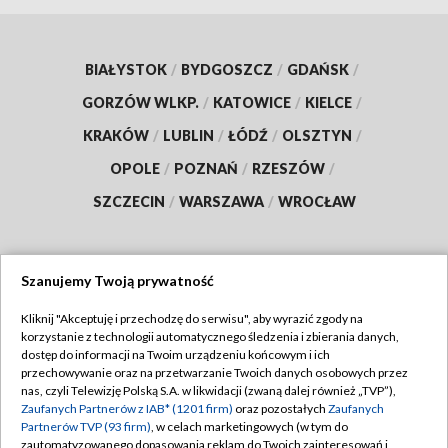
BIAŁYSTOK
/
BYDGOSZCZ
/
GDAŃSK
/
GORZÓW WLKP.
/
KATOWICE
/
KIELCE
/
KRAKÓW
/
LUBLIN
/
ŁÓDŹ
/
OLSZTYN
/
OPOLE
/
POZNAŃ
/
RZESZÓW
/
SZCZECIN
/
WARSZAWA
/
WROCŁAW
Szanujemy Twoją prywatność
Dołącz do nas:
Kliknij "Akceptuję i przechodzę do serwisu", aby wyrazić zgody na
korzystanie z technologii automatycznego śledzenia i zbierania danych,
TVP
dostęp do informacji na Twoim urządzeniu końcowym i ich
Abonament TVP
przechowywanie oraz na przetwarzanie Twoich danych osobowych przez
Regulamin TVP
nas, czyli Telewizję Polską S.A. w likwidacji (zwaną dalej również „TVP”),
Emisja w TVP
Polityka prywatności
Zaufanych Partnerów z IAB* (1201 firm)
oraz pozostałych
Zaufanych
Partnerów TVP (93 firm)
, w celach marketingowych (w tym do
Centrum informacji TVP
Moje zgody
zautomatyzowanego dopasowania reklam do Twoich zainteresowań i