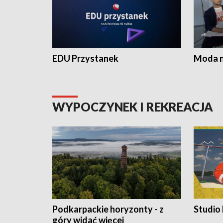
EDU Przystanek
Moda na
WYPOCZYNEK I REKREACJA
Podkarpackie horyzonty - z
Studio
góry widać więcej