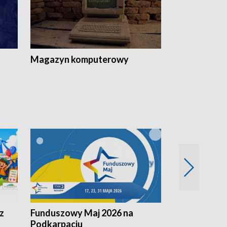
Magazyn komputerowy
z
Funduszowy Maj 2026 na
Podkarpacki
Podkarpaciu
kulinarne z h