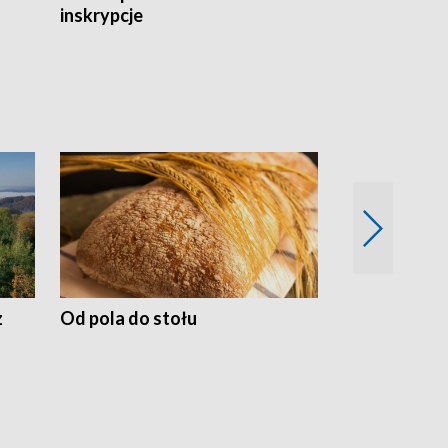
inskrypcje
drewnianej
z
Od pola do stołu
50 lat ochro
przyrodnicz
Zachodnich