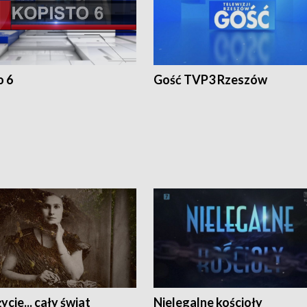
o 6
Gość TVP3 Rzeszów
ycie... cały świat
Nielegalne kościoły