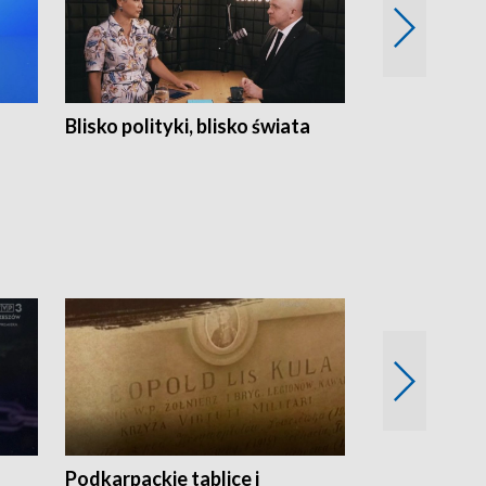
Blisko polityki, blisko świata
Popołudnie 
Podkarpackie tablice i
Szlakiem arc