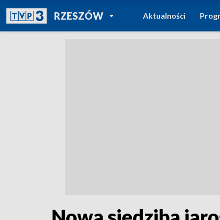
POWRÓT DO
RZESZÓW
Aktualności
Prog
TVP REGIONY
Nowa siedziba ja