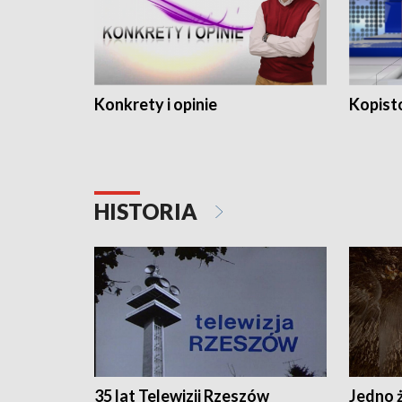
Konkrety i opinie
Kopist
HISTORIA
35 lat Telewizji Rzeszów
Jedno ż