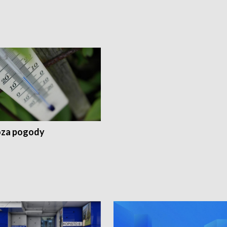
za pogody