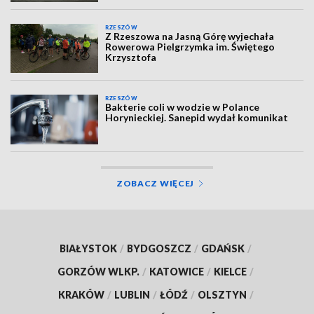
RZESZÓW
Z Rzeszowa na Jasną Górę wyjechała
Rowerowa Pielgrzymka im. Świętego
Krzysztofa
RZESZÓW
Bakterie coli w wodzie w Polance
Horynieckiej. Sanepid wydał komunikat
ZOBACZ WIĘCEJ
BIAŁYSTOK
/
BYDGOSZCZ
/
GDAŃSK
/
GORZÓW WLKP.
/
KATOWICE
/
KIELCE
/
KRAKÓW
/
LUBLIN
/
ŁÓDŹ
/
OLSZTYN
/