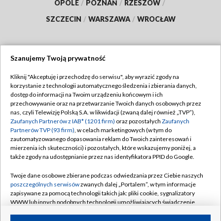
OPOLE
/
POZNAŃ
/
RZESZÓW
/
SZCZECIN
/
WARSZAWA
/
WROCŁAW
Szanujemy Twoją prywatność
Dołącz do nas:
Kliknij "Akceptuję i przechodzę do serwisu", aby wyrazić zgody na
korzystanie z technologii automatycznego śledzenia i zbierania danych,
TVP
dostęp do informacji na Twoim urządzeniu końcowym i ich
Abonament TVP
przechowywanie oraz na przetwarzanie Twoich danych osobowych przez
Regulamin TVP
nas, czyli Telewizję Polską S.A. w likwidacji (zwaną dalej również „TVP”),
Emisja w TVP
Polityka prywatności
Zaufanych Partnerów z IAB* (1201 firm)
oraz pozostałych
Zaufanych
Partnerów TVP (93 firm)
, w celach marketingowych (w tym do
Centrum informacji TVP
Moje zgody
zautomatyzowanego dopasowania reklam do Twoich zainteresowań i
mierzenia ich skuteczności) i pozostałych, które wskazujemy poniżej, a
Naziemna Telewizja Cyfrowa
Pomoc
także zgody na udostępnianie przez nas identyfikatora PPID do Google.
Sklep TVP
Biuro reklamy
Twoje dane osobowe zbierane podczas odwiedzania przez Ciebie naszych
Rada Programowa
Kontakt
poszczególnych serwisów
zwanych dalej „Portalem”, w tym informacje
zapisywane za pomocą technologii takich jak: pliki cookie, sygnalizatory
System NOS
WWW lub innych podobnych technologii umożliwiających świadczenie
dopasowanych i bezpiecznych usług, personalizację treści oraz reklam,
Informacje o nadawcy
Kanały
udostępnianie funkcji mediów społecznościowych oraz analizowanie