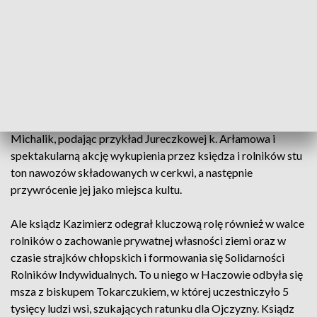
Ksiądz prałat Kazimierz Kaczor jest zasłużonym kapłanem
archidiecezji przemyskiej. W latach 70. ubiegłego stulecia
wraz z biskupem Ignacym Tokarczukiem odważnie wspierał
mieszkańców wsi walczących o ratowanie kościołów i
cerkwi na Podkarpaciu, niszczonych lub zamienianych przez
władze komunistyczne w magazyny nawozów. W czasie
uroczystości w Warszawie wspominał to arcybiskup Józef
Michalik, podając przykład Jureczkowej k. Arłamowa i
spektakularną akcję wykupienia przez księdza i rolników stu
ton nawozów składowanych w cerkwi, a następnie
przywrócenie jej jako miejsca kultu.
Ale ksiądz Kazimierz odegrał kluczową rolę również w walce
rolników o zachowanie prywatnej własności ziemi oraz w
czasie strajków chłopskich i formowania się Solidarności
Rolników Indywidualnych. To u niego w Haczowie odbyła się
msza z biskupem Tokarczukiem, w której uczestniczyło 5
tysięcy ludzi wsi, szukających ratunku dla Ojczyzny. Ksiądz