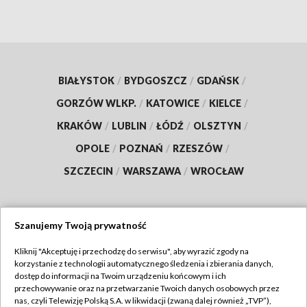
BIAŁYSTOK
/
BYDGOSZCZ
/
GDAŃSK
/
GORZÓW WLKP.
/
KATOWICE
/
KIELCE
/
KRAKÓW
/
LUBLIN
/
ŁÓDŹ
/
OLSZTYN
/
OPOLE
/
POZNAŃ
/
RZESZÓW
/
SZCZECIN
/
WARSZAWA
/
WROCŁAW
Szanujemy Twoją prywatność
Dołącz do nas:
Kliknij "Akceptuję i przechodzę do serwisu", aby wyrazić zgody na
korzystanie z technologii automatycznego śledzenia i zbierania danych,
TVP
dostęp do informacji na Twoim urządzeniu końcowym i ich
Abonament TVP
przechowywanie oraz na przetwarzanie Twoich danych osobowych przez
Regulamin TVP
nas, czyli Telewizję Polską S.A. w likwidacji (zwaną dalej również „TVP”),