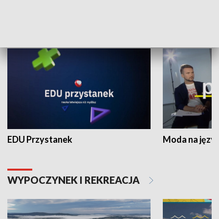
NAUKA I EDUKACJA
EDU Przystanek
Moda na język
WYPOCZYNEK I REKREACJA