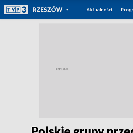
POWRÓT DO
RZESZÓW
Aktualności
Prog
TVP REGIONY
Polskie grupy prz