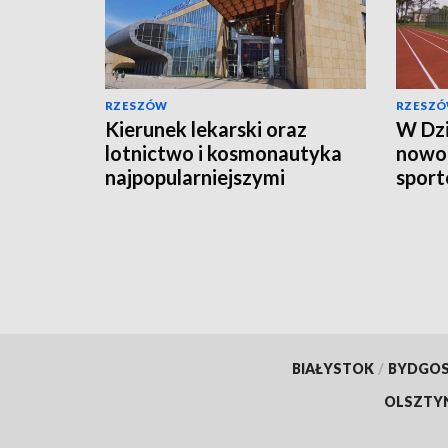
RZESZÓW
RZESZ
Kierunek lekarski oraz
W Dz
lotnictwo i kosmonautyka
nowo
najpopularniejszymi
sport
kierunkami studiów
koszt
BIAŁYSTOK
/
BYDGO
OLSZTY