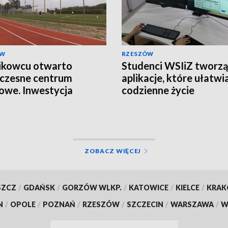
ÓW
RZESZÓW
ikowcu otwarto
Studenci WSIiZ tworzą
czesne centrum
aplikacje, które ułatwi
owe. Inwestycja
codzienne życie
owała ponad 2,5 mln zł
ZOBACZ WIĘCEJ
SZCZ
/
GDAŃSK
/
GORZÓW WLKP.
/
KATOWICE
/
KIELCE
/
KRA
N
/
OPOLE
/
POZNAŃ
/
RZESZÓW
/
SZCZECIN
/
WARSZAWA
/
W