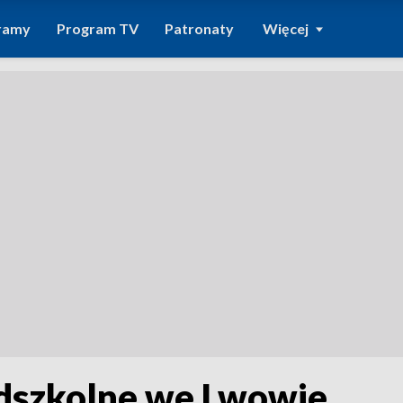
ramy
Program TV
Patronaty
Więcej
edszkolne we Lwowie