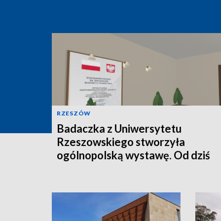
RZESZÓW
Badaczka z Uniwersytetu
Rzeszowskiego stworzyła
ogólnopolską wystawę. Od dziś
można ją oglądać online