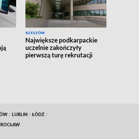
RZESZÓW
Największe podkarpackie
ają
uczelnie zakończyły
pierwszą turę rekrutacji
KÓW
/
LUBLIN
/
ŁÓDŹ
/
ROCŁAW