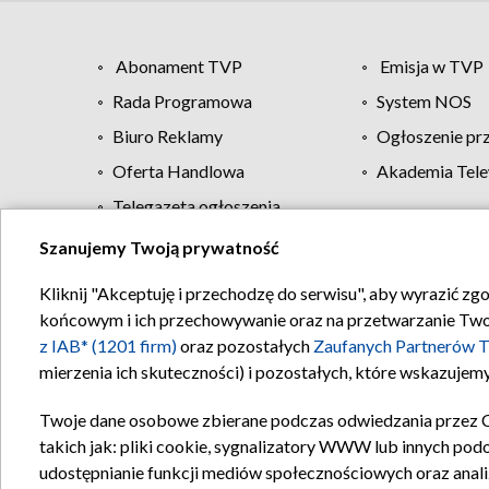
Abonament TVP
Emisja w TVP
Rada Programowa
System NOS
Biuro Reklamy
Ogłoszenie pr
Oferta Handlowa
Akademia Tele
Telegazeta ogłoszenia
Szanujemy Twoją prywatność
Regulamin TVP
Kliknij "Akceptuję i przechodzę do serwisu", aby wyrazić zg
końcowym i ich przechowywanie oraz na przetwarzanie Twoich
z IAB* (1201 firm)
oraz pozostałych
Zaufanych Partnerów T
mierzenia ich skuteczności) i pozostałych, które wskazujemy
Twoje dane osobowe zbierane podczas odwiedzania przez 
takich jak: pliki cookie, sygnalizatory WWW lub innych pod
udostępnianie funkcji mediów społecznościowych oraz anali