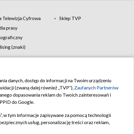
 Telewizja Cyfrowa
Sklep TVP
la prasy
tograficzny
sing (znaki)
klamy
Kontakt
rania danych, dostęp do informacji na Twoim urządzeniu
idacji (zwaną dalej również „TVP”),
Zaufanych Partnerów
anego dopasowania reklam do Twoich zainteresowań i
a PPID do Google.
”, w tym informacje zapisywane za pomocą technologii
zpiecznych usług, personalizację treści oraz reklam,