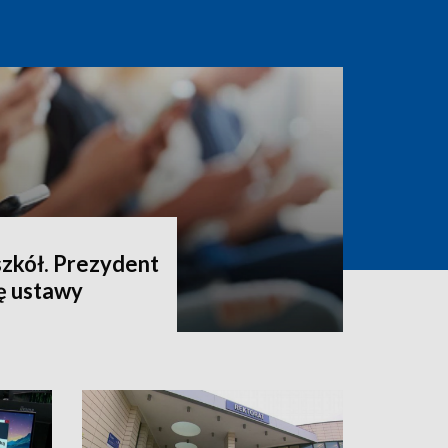
szkół. Prezydent
ę ustawy