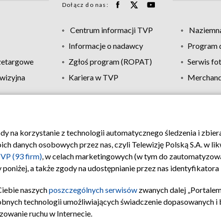
Dołącz do nas:
Centrum informacji TVP
Naziemna
Informacje o nadawcy
Program d
zetargowe
Zgłoś program (ROPAT)
Serwis fo
wizyjna
Kariera w TVP
Merchandi
Polityka prywatności
Moje zgody
Pomoc
Biuro re
ody na korzystanie z technologii automatycznego śledzenia i zbie
 danych osobowych przez nas, czyli Telewizję Polską S.A. w likw
VP (93 firm)
, w celach marketingowych (w tym do zautomatyzow
 poniżej, a także zgody na udostępnianie przez nas identyfikator
Ciebie naszych
poszczególnych serwisów
zwanych dalej „Portalem
obnych technologii umożliwiających świadczenie dopasowanych i be
zowanie ruchu w Internecie.