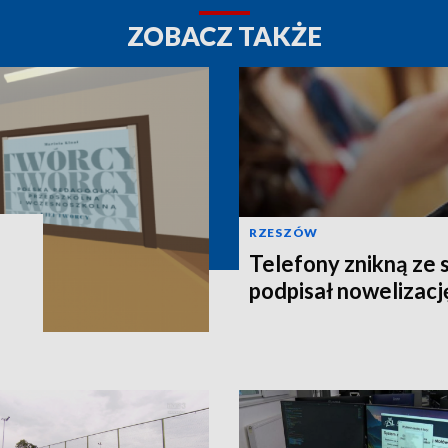
ZOBACZ TAKŻE
RZESZÓW
Telefony znikną ze 
podpisał nowelizacj