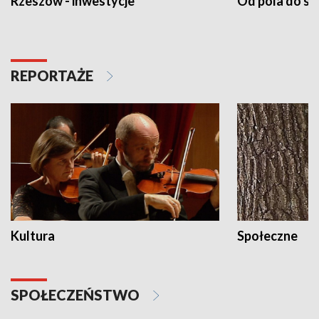
Rzeszów - inwestycje
Od pola do st
REPORTAŻE
Kultura
Społeczne
SPOŁECZEŃSTWO