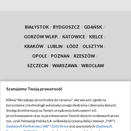
BIAŁYSTOK
/
BYDGOSZCZ
/
GDAŃSK
/
GORZÓW WLKP.
/
KATOWICE
/
KIELCE
/
KRAKÓW
/
LUBLIN
/
ŁÓDŹ
/
OLSZTYN
/
OPOLE
/
POZNAŃ
/
RZESZÓW
/
SZCZECIN
/
WARSZAWA
/
WROCŁAW
Szanujemy Twoją prywatność
Dołącz do nas:
Kliknij "Akceptuję i przechodzę do serwisu", aby wyrazić zgody na
korzystanie z technologii automatycznego śledzenia i zbierania danych,
TVP
dostęp do informacji na Twoim urządzeniu końcowym i ich
Abonament TVP
przechowywanie oraz na przetwarzanie Twoich danych osobowych przez
Regulamin TVP
nas, czyli Telewizję Polską S.A. w likwidacji (zwaną dalej również „TVP”),
Emisja w TVP
Polityka prywatności
Zaufanych Partnerów z IAB* (1201 firm)
oraz pozostałych
Zaufanych