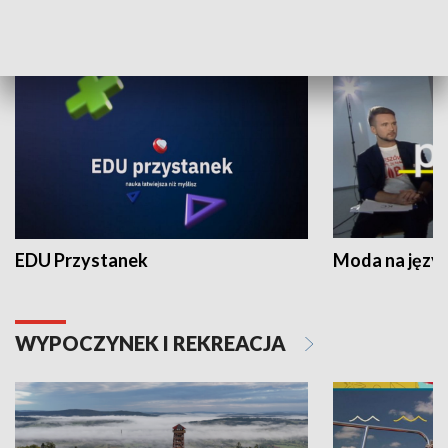
NAUKA I EDUKACJA
EDU Przystanek
Moda na język
WYPOCZYNEK I REKREACJA