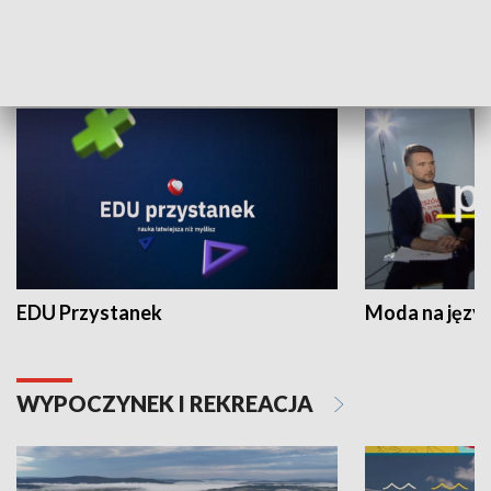
NAUKA I EDUKACJA
EDU Przystanek
Moda na język
WYPOCZYNEK I REKREACJA