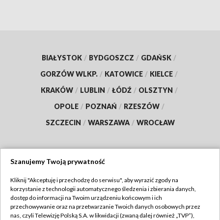
BIAŁYSTOK
/
BYDGOSZCZ
/
GDAŃSK
/
GORZÓW WLKP.
/
KATOWICE
/
KIELCE
/
KRAKÓW
/
LUBLIN
/
ŁÓDŹ
/
OLSZTYN
/
OPOLE
/
POZNAŃ
/
RZESZÓW
/
SZCZECIN
/
WARSZAWA
/
WROCŁAW
Szanujemy Twoją prywatność
Dołącz do nas:
Kliknij "Akceptuję i przechodzę do serwisu", aby wyrazić zgody na
korzystanie z technologii automatycznego śledzenia i zbierania danych,
TVP
dostęp do informacji na Twoim urządzeniu końcowym i ich
Abonament TVP
przechowywanie oraz na przetwarzanie Twoich danych osobowych przez
Regulamin TVP
nas, czyli Telewizję Polską S.A. w likwidacji (zwaną dalej również „TVP”),