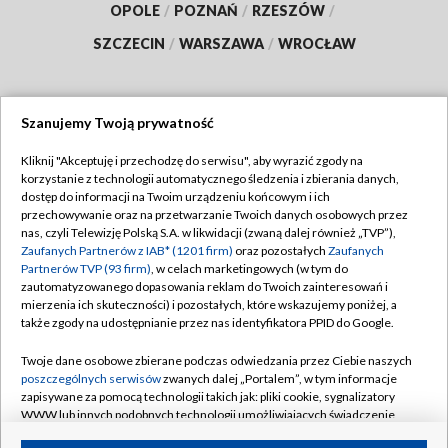
OPOLE
/
POZNAŃ
/
RZESZÓW
/
SZCZECIN
/
WARSZAWA
/
WROCŁAW
Szanujemy Twoją prywatność
Dołącz do nas:
Kliknij "Akceptuję i przechodzę do serwisu", aby wyrazić zgody na
korzystanie z technologii automatycznego śledzenia i zbierania danych,
TVP
dostęp do informacji na Twoim urządzeniu końcowym i ich
Abonament TVP
przechowywanie oraz na przetwarzanie Twoich danych osobowych przez
Regulamin TVP
nas, czyli Telewizję Polską S.A. w likwidacji (zwaną dalej również „TVP”),
Emisja w TVP
Polityka prywatności
Zaufanych Partnerów z IAB* (1201 firm)
oraz pozostałych
Zaufanych
Partnerów TVP (93 firm)
, w celach marketingowych (w tym do
Centrum informacji TVP
Moje zgody
zautomatyzowanego dopasowania reklam do Twoich zainteresowań i
mierzenia ich skuteczności) i pozostałych, które wskazujemy poniżej, a
Naziemna Telewizja Cyfrowa
Pomoc
także zgody na udostępnianie przez nas identyfikatora PPID do Google.
Sklep TVP
Biuro reklamy
Twoje dane osobowe zbierane podczas odwiedzania przez Ciebie naszych
Rada Programowa
Kontakt
poszczególnych serwisów
zwanych dalej „Portalem”, w tym informacje
zapisywane za pomocą technologii takich jak: pliki cookie, sygnalizatory
System NOS
WWW lub innych podobnych technologii umożliwiających świadczenie
dopasowanych i bezpiecznych usług, personalizację treści oraz reklam,
Informacje o nadawcy
Kanały