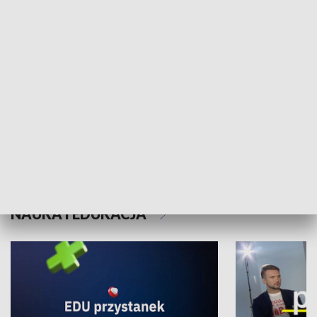
XX Światowy Festiwal Polonijnych
Wschód Kultur
Zespołów Folklorystycznych
Stadion Kultu
NAUKA I EDUKACJA