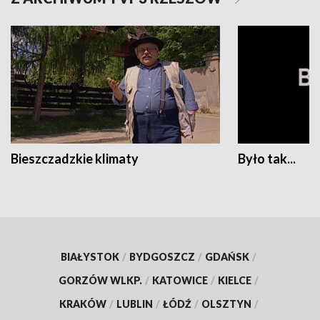
Bieszczadzkie klimaty
Było tak...
BIAŁYSTOK
/
BYDGOSZCZ
/
GDAŃSK
/
GORZÓW WLKP.
/
KATOWICE
/
KIELCE
/
KRAKÓW
/
LUBLIN
/
ŁÓDŹ
/
OLSZTYN
/