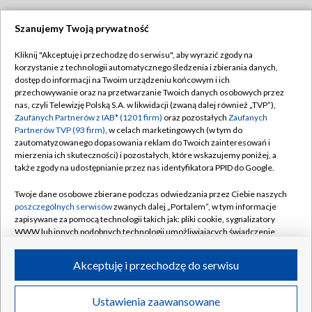
Szanujemy Twoją prywatność
Dołącz do nas:
Kliknij "Akceptuję i przechodzę do serwisu", aby wyrazić zgody na
korzystanie z technologii automatycznego śledzenia i zbierania danych,
TVP
dostęp do informacji na Twoim urządzeniu końcowym i ich
Abonament TVP
przechowywanie oraz na przetwarzanie Twoich danych osobowych przez
Regulamin TVP
nas, czyli Telewizję Polską S.A. w likwidacji (zwaną dalej również „TVP”),
Emisja w TVP
Polityka prywatności
Zaufanych Partnerów z IAB* (1201 firm)
oraz pozostałych
Zaufanych
Partnerów TVP (93 firm)
, w celach marketingowych (w tym do
Centrum informacji TVP
Moje zgody
zautomatyzowanego dopasowania reklam do Twoich zainteresowań i
mierzenia ich skuteczności) i pozostałych, które wskazujemy poniżej, a
Naziemna Telewizja Cyfrowa
Pomoc
także zgody na udostępnianie przez nas identyfikatora PPID do Google.
Sklep TVP
Biuro reklamy
Twoje dane osobowe zbierane podczas odwiedzania przez Ciebie naszych
Rada Programowa
Kontakt
poszczególnych serwisów
zwanych dalej „Portalem”, w tym informacje
zapisywane za pomocą technologii takich jak: pliki cookie, sygnalizatory
System NOS
WWW lub innych podobnych technologii umożliwiających świadczenie
dopasowanych i bezpiecznych usług, personalizację treści oraz reklam,
Informacje o nadawcy
Kanały
udostępnianie funkcji mediów społecznościowych oraz analizowanie
Akceptuję i przechodzę do serwisu
ruchu w Internecie.
Program dla prasy
©2026 Telewizja Polska S.A. w likwidacji
Biuro Reklamy
Twoje dane osobowe zbierane podczas odwiedzania przez Ciebie
Ustawienia zaawansowane
poszczególnych serwisów
na Portalu, takie jak adresy IP, identyfikatory