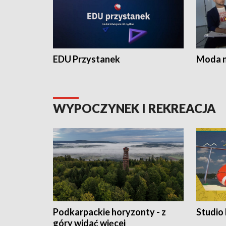
EDU Przystanek
Moda na
WYPOCZYNEK I REKREACJA
Podkarpackie horyzonty - z
Studio
góry widać więcej