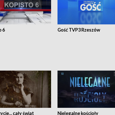
o 6
Gość TVP3 Rzeszów
ycie... cały świat
Nielegalne kościoły