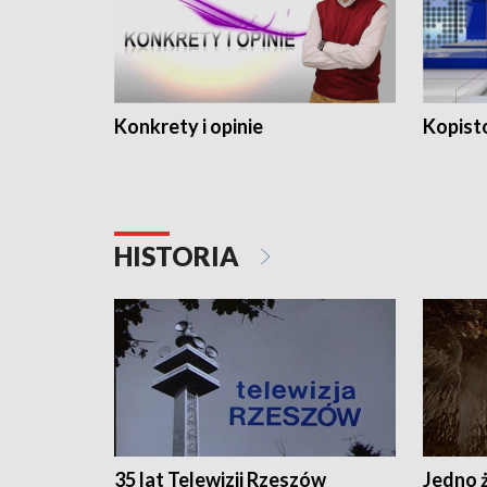
Konkrety i opinie
Kopist
HISTORIA
35 lat Telewizji Rzeszów
Jedno ż