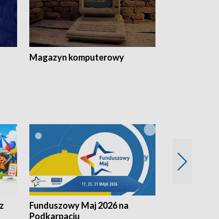
Magazyn komputerowy
z
Funduszowy Maj 2026 na
Podkarpacki
Podkarpaciu
kulinarne z h