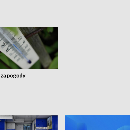
za pogody