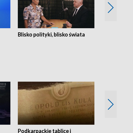
Blisko polityki, blisko świata
Popołudnie 
Podkarpackie tablice i
Szlakiem arc