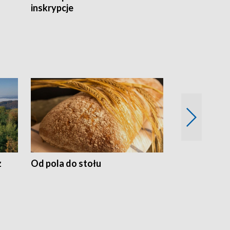
inskrypcje
drewnianej
z
Od pola do stołu
50 lat ochro
przyrodnicz
Zachodnich