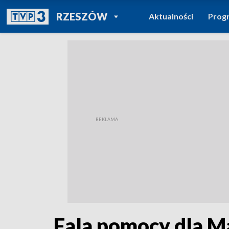
POWRÓT DO
RZESZÓW
Aktualności
Prog
TVP REGIONY
Fala pomocy dla M