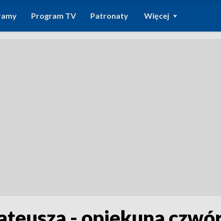
ramy
Program TV
Patronaty
Więcej
ateusza - opiekuna czwó