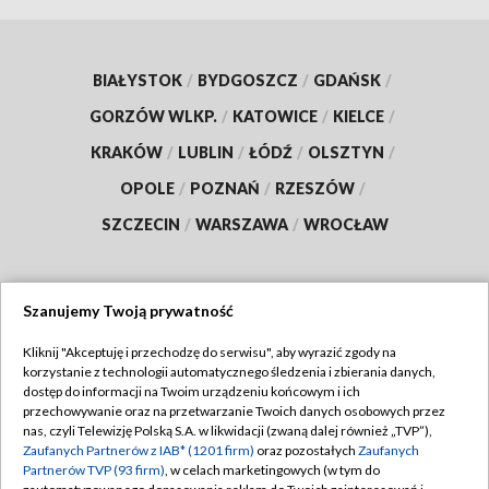
BIAŁYSTOK
/
BYDGOSZCZ
/
GDAŃSK
/
GORZÓW WLKP.
/
KATOWICE
/
KIELCE
/
KRAKÓW
/
LUBLIN
/
ŁÓDŹ
/
OLSZTYN
/
OPOLE
/
POZNAŃ
/
RZESZÓW
/
SZCZECIN
/
WARSZAWA
/
WROCŁAW
Szanujemy Twoją prywatność
Dołącz do nas:
Kliknij "Akceptuję i przechodzę do serwisu", aby wyrazić zgody na
korzystanie z technologii automatycznego śledzenia i zbierania danych,
TVP
dostęp do informacji na Twoim urządzeniu końcowym i ich
Abonament TVP
przechowywanie oraz na przetwarzanie Twoich danych osobowych przez
Regulamin TVP
nas, czyli Telewizję Polską S.A. w likwidacji (zwaną dalej również „TVP”),
Emisja w TVP
Polityka prywatności
Zaufanych Partnerów z IAB* (1201 firm)
oraz pozostałych
Zaufanych
Partnerów TVP (93 firm)
, w celach marketingowych (w tym do
Centrum informacji TVP
Moje zgody