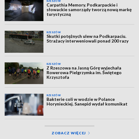
RZESZÓW
Carpathia Memory. Podkarpackie i
słowackie samorządy tworzą nową markę
turystyczną
RZESZÓW
Skutki potężnych ulew na Podkarpaciu.
Strażacy interweniowali ponad 200 razy
RZESZÓW
Z Rzeszowa na Jasną Górę wyjechała
Rowerowa Pielgrzymka im. Świętego
Krzysztofa
RZESZÓW
Bakterie coli w wodzie w Polance
Horynieckiej. Sanepid wydał komunikat
ZOBACZ WIĘCEJ