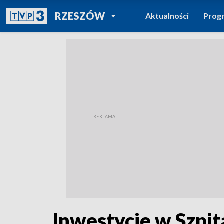
POWRÓT DO
RZESZÓW
Aktualności
Prog
TVP REGIONY
Inwestycje w Szpi