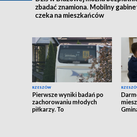
zbadać znamiona. Mobilny gabine
czeka na mieszkańców
RZESZÓW
RZESZ
Pierwsze wyniki badań po
Darmo
zachorowaniu młodych
miesz
piłkarzy. To
Gmina
prawdopodobnie nie
profi
zatrucie