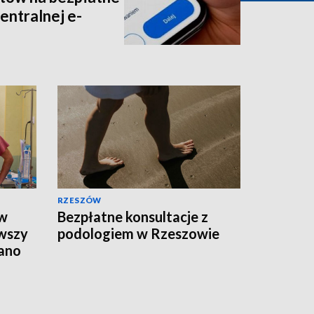
entralnej e-
RZESZÓW
 w
Bezpłatne konsultacje z
rwszy
podologiem w Rzeszowie
ano
ciem