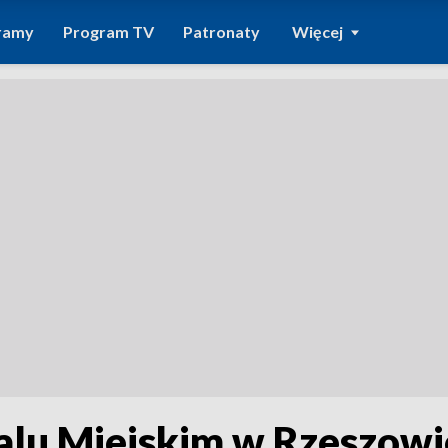
ramy
Program TV
Patronaty
Więcej
talu Miejskim w Rzeszowi