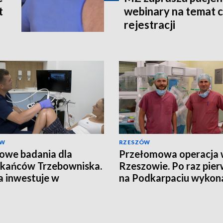
t
webinary na temat c
rejestracji
ÓW
RZESZÓW
we badania dla
Przełomowa operacja
kańców Trzebowniska.
Rzeszowie. Po raz pie
 inwestuje w
na Podkarpaciu wykon
laktykę
zabieg Whipple’a z uży
robota da Vinci