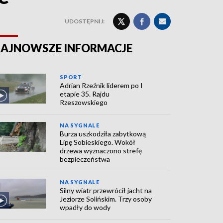
UDOSTĘPNIJ:
AJNOWSZE INFORMACJE
SPORT
Adrian Rzeźnik liderem po I
etapie 35. Rajdu
Rzeszowskiego
NA SYGNALE
Burza uszkodziła zabytkową
Lipę Sobieskiego. Wokół
drzewa wyznaczono strefę
bezpieczeństwa
NA SYGNALE
Silny wiatr przewrócił jacht na
Jeziorze Solińskim. Trzy osoby
wpadły do wody