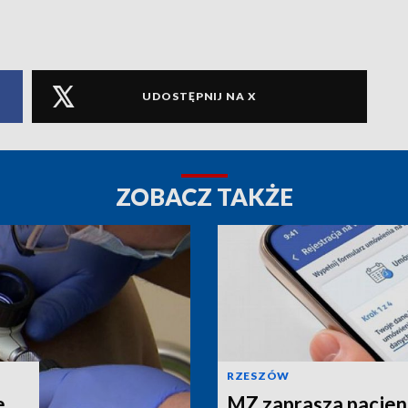
UDOSTĘPNIJ NA X
ZOBACZ TAKŻE
RZESZÓW
e
MZ zaprasza pacjen