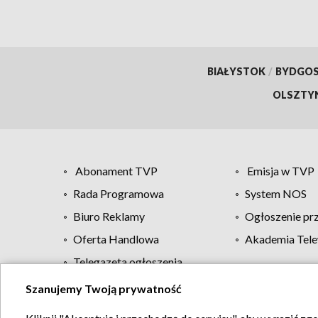
BIAŁYSTOK
/
BYDGO
OLSZTY
Abonament TVP
Emisja w TVP
Rada Programowa
System NOS
Biuro Reklamy
Ogłoszenie pr
Oferta Handlowa
Akademia Tele
Telegazeta ogłoszenia
Szanujemy Twoją prywatność
Regulamin TVP