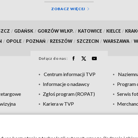
ZOBACZ WIĘCEJ
SZCZ
/
GDAŃSK
/
GORZÓW WLKP.
/
KATOWICE
/
KIELCE
/
KRA
N
/
OPOLE
/
POZNAŃ
/
RZESZÓW
/
SZCZECIN
/
WARSZAWA
/
W
Dołącz do nas:
Centrum informacji TVP
Naziemna
Informacje o nadawcy
Program d
zetargowe
Zgłoś program (ROPAT)
Serwis fo
wizyjna
Kariera w TVP
Merchandi
Polityka prywatności
Moje zgody
Pomoc
Biuro re