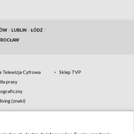
KÓW
/
LUBLIN
/
ŁÓDŹ
/
ROCŁAW
 Telewizja Cyfrowa
Sklep TVP
la prasy
tograficzny
sing (znaki)
klamy
Kontakt