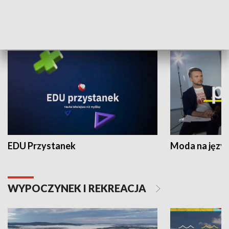
NAUKA I EDUKACJA
EDU Przystanek
Moda na język
WYPOCZYNEK I REKREACJA