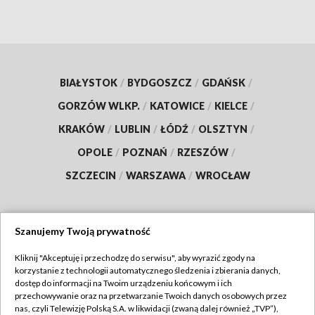
BIAŁYSTOK
/
BYDGOSZCZ
/
GDAŃSK
/
GORZÓW WLKP.
/
KATOWICE
/
KIELCE
/
KRAKÓW
/
LUBLIN
/
ŁÓDŹ
/
OLSZTYN
/
OPOLE
/
POZNAŃ
/
RZESZÓW
/
SZCZECIN
/
WARSZAWA
/
WROCŁAW
Szanujemy Twoją prywatność
Dołącz do nas:
Kliknij "Akceptuję i przechodzę do serwisu", aby wyrazić zgody na
korzystanie z technologii automatycznego śledzenia i zbierania danych,
TVP
dostęp do informacji na Twoim urządzeniu końcowym i ich
Abonament TVP
przechowywanie oraz na przetwarzanie Twoich danych osobowych przez
Regulamin TVP
nas, czyli Telewizję Polską S.A. w likwidacji (zwaną dalej również „TVP”),