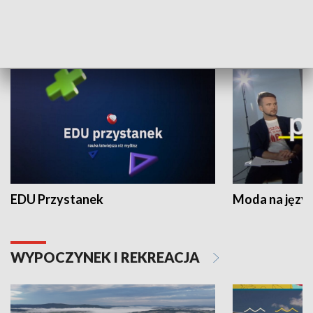
NAUKA I EDUKACJA
EDU Przystanek
Moda na język
WYPOCZYNEK I REKREACJA