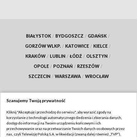
BIAŁYSTOK
/
BYDGOSZCZ
/
GDAŃSK
/
GORZÓW WLKP.
/
KATOWICE
/
KIELCE
/
KRAKÓW
/
LUBLIN
/
ŁÓDŹ
/
OLSZTYN
/
OPOLE
/
POZNAŃ
/
RZESZÓW
/
SZCZECIN
/
WARSZAWA
/
WROCŁAW
Szanujemy Twoją prywatność
Dołącz do nas:
Kliknij "Akceptuję i przechodzę do serwisu", aby wyrazić zgody na
korzystanie z technologii automatycznego śledzenia i zbierania danych,
TVP
dostęp do informacji na Twoim urządzeniu końcowym i ich
Abonament TVP
przechowywanie oraz na przetwarzanie Twoich danych osobowych przez
Regulamin TVP
nas, czyli Telewizję Polską S.A. w likwidacji (zwaną dalej również „TVP”),