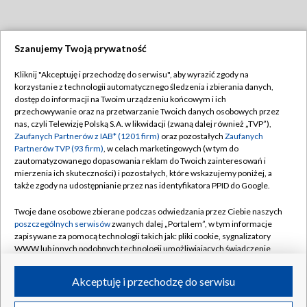
Szanujemy Twoją prywatność
Dołącz do nas:
Kliknij "Akceptuję i przechodzę do serwisu", aby wyrazić zgody na
korzystanie z technologii automatycznego śledzenia i zbierania danych,
TVP
dostęp do informacji na Twoim urządzeniu końcowym i ich
Abonament TVP
przechowywanie oraz na przetwarzanie Twoich danych osobowych przez
Regulamin TVP
nas, czyli Telewizję Polską S.A. w likwidacji (zwaną dalej również „TVP”),
Emisja w TVP
Polityka prywatności
Zaufanych Partnerów z IAB* (1201 firm)
oraz pozostałych
Zaufanych
Partnerów TVP (93 firm)
, w celach marketingowych (w tym do
Centrum informacji TVP
Moje zgody
zautomatyzowanego dopasowania reklam do Twoich zainteresowań i
mierzenia ich skuteczności) i pozostałych, które wskazujemy poniżej, a
Naziemna Telewizja Cyfrowa
Pomoc
także zgody na udostępnianie przez nas identyfikatora PPID do Google.
Sklep TVP
Biuro reklamy
Twoje dane osobowe zbierane podczas odwiedzania przez Ciebie naszych
Rada Programowa
Kontakt
poszczególnych serwisów
zwanych dalej „Portalem”, w tym informacje
zapisywane za pomocą technologii takich jak: pliki cookie, sygnalizatory
System NOS
WWW lub innych podobnych technologii umożliwiających świadczenie
dopasowanych i bezpiecznych usług, personalizację treści oraz reklam,
Informacje o nadawcy
Kanały
udostępnianie funkcji mediów społecznościowych oraz analizowanie
Akceptuję i przechodzę do serwisu
ruchu w Internecie.
Program dla prasy
©2026 Telewizja Polska S.A. w likwidacji