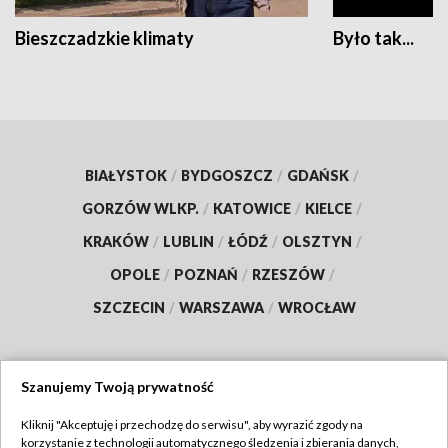
Bieszczadzkie klimaty
Było tak...
BIAŁYSTOK
/
BYDGOSZCZ
/
GDAŃSK
/
GORZÓW WLKP.
/
KATOWICE
/
KIELCE
/
KRAKÓW
/
LUBLIN
/
ŁÓDŹ
/
OLSZTYN
/
OPOLE
/
POZNAŃ
/
RZESZÓW
/
SZCZECIN
/
WARSZAWA
/
WROCŁAW
Szanujemy Twoją prywatność
Dołącz do nas:
Kliknij "Akceptuję i przechodzę do serwisu", aby wyrazić zgody na
korzystanie z technologii automatycznego śledzenia i zbierania danych,
TVP