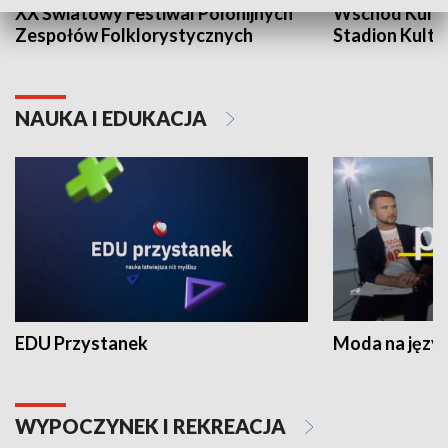
XX Światowy Festiwal Polonijnych
Wschód Kultur
Zespołów Folklorystycznych
Stadion Kultu
NAUKA I EDUKACJA
EDU Przystanek
Moda na język
WYPOCZYNEK I REKREACJA