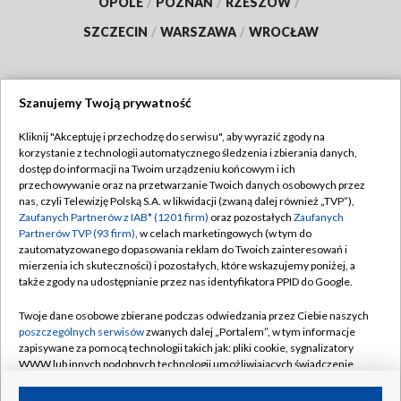
OPOLE
/
POZNAŃ
/
RZESZÓW
/
SZCZECIN
/
WARSZAWA
/
WROCŁAW
Szanujemy Twoją prywatność
Dołącz do nas:
Kliknij "Akceptuję i przechodzę do serwisu", aby wyrazić zgody na
korzystanie z technologii automatycznego śledzenia i zbierania danych,
TVP
dostęp do informacji na Twoim urządzeniu końcowym i ich
Abonament TVP
przechowywanie oraz na przetwarzanie Twoich danych osobowych przez
Regulamin TVP
nas, czyli Telewizję Polską S.A. w likwidacji (zwaną dalej również „TVP”),
Emisja w TVP
Polityka prywatności
Zaufanych Partnerów z IAB* (1201 firm)
oraz pozostałych
Zaufanych
Partnerów TVP (93 firm)
, w celach marketingowych (w tym do
Centrum informacji TVP
Moje zgody
zautomatyzowanego dopasowania reklam do Twoich zainteresowań i
mierzenia ich skuteczności) i pozostałych, które wskazujemy poniżej, a
Naziemna Telewizja Cyfrowa
Pomoc
także zgody na udostępnianie przez nas identyfikatora PPID do Google.
Sklep TVP
Biuro reklamy
Twoje dane osobowe zbierane podczas odwiedzania przez Ciebie naszych
Rada Programowa
Kontakt
poszczególnych serwisów
zwanych dalej „Portalem”, w tym informacje
zapisywane za pomocą technologii takich jak: pliki cookie, sygnalizatory
System NOS
WWW lub innych podobnych technologii umożliwiających świadczenie
dopasowanych i bezpiecznych usług, personalizację treści oraz reklam,
Informacje o nadawcy
Kanały
udostępnianie funkcji mediów społecznościowych oraz analizowanie