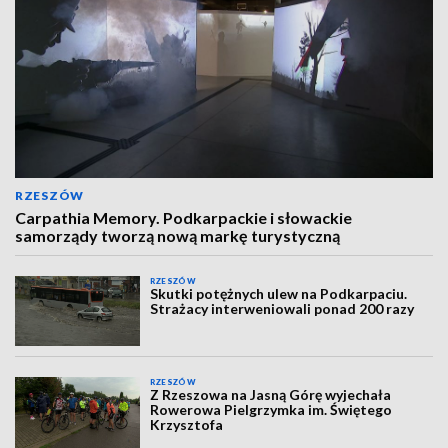
RZESZÓW
Carpathia Memory. Podkarpackie i słowackie
samorządy tworzą nową markę turystyczną
RZESZÓW
Skutki potężnych ulew na Podkarpaciu.
Strażacy interweniowali ponad 200 razy
RZESZÓW
Z Rzeszowa na Jasną Górę wyjechała
Rowerowa Pielgrzymka im. Świętego
Krzysztofa