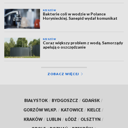
RZESZÓW
Bakterie coli w wodzie w Polance
Horynieckiej. Sanepid wydał komunikat
RZESZÓW
Coraz większy problem z wodą. Samorządy
apelują o oszczędzanie
ZOBACZ WIĘCEJ
BIAŁYSTOK
/
BYDGOSZCZ
/
GDAŃSK
/
GORZÓW WLKP.
/
KATOWICE
/
KIELCE
/
KRAKÓW
/
LUBLIN
/
ŁÓDŹ
/
OLSZTYN
/