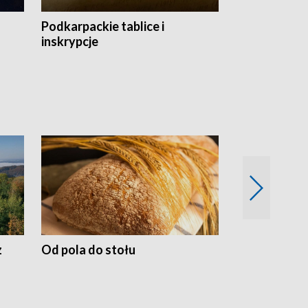
Podkarpackie tablice i
Szlakiem arc
inskrypcje
drewnianej
z
Od pola do stołu
50 lat ochro
przyrodnicz
Zachodnich