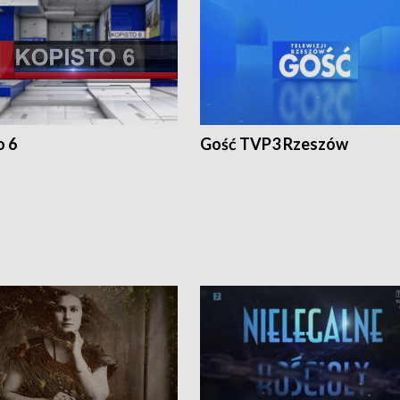
o 6
Gość TVP3 Rzeszów