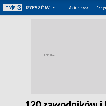
POWRÓT DO
RZESZÓW
Aktualności
Prog
TVP REGIONY
120 zawodników i 