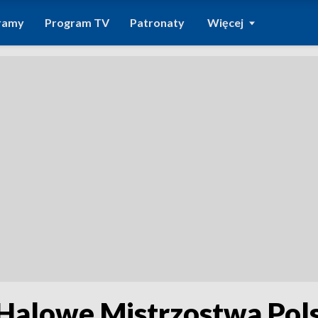
ramy
Program TV
Patronaty
Więcej
Halowe Mistrzostwa Pols