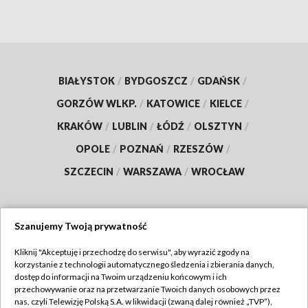
BIAŁYSTOK
/
BYDGOSZCZ
/
GDAŃSK
/
GORZÓW WLKP.
/
KATOWICE
/
KIELCE
/
KRAKÓW
/
LUBLIN
/
ŁÓDŹ
/
OLSZTYN
/
OPOLE
/
POZNAŃ
/
RZESZÓW
/
SZCZECIN
/
WARSZAWA
/
WROCŁAW
Szanujemy Twoją prywatność
Dołącz do nas:
Kliknij "Akceptuję i przechodzę do serwisu", aby wyrazić zgody na
korzystanie z technologii automatycznego śledzenia i zbierania danych,
TVP
dostęp do informacji na Twoim urządzeniu końcowym i ich
Abonament TVP
przechowywanie oraz na przetwarzanie Twoich danych osobowych przez
Regulamin TVP
nas, czyli Telewizję Polską S.A. w likwidacji (zwaną dalej również „TVP”),