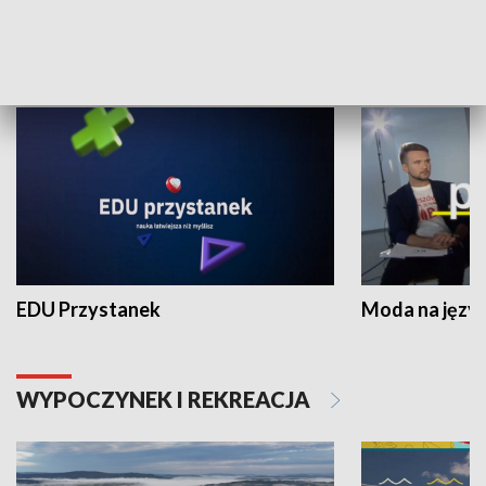
NAUKA I EDUKACJA
EDU Przystanek
Moda na język
WYPOCZYNEK I REKREACJA