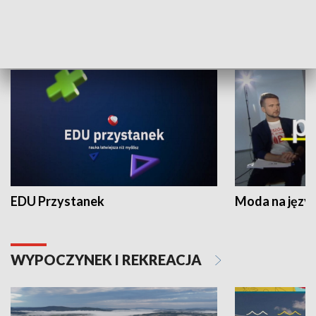
NAUKA I EDUKACJA
EDU Przystanek
Moda na język
WYPOCZYNEK I REKREACJA