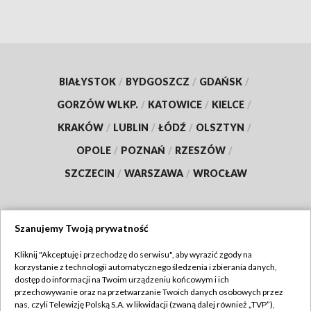
BIAŁYSTOK
/
BYDGOSZCZ
/
GDAŃSK
/
GORZÓW WLKP.
/
KATOWICE
/
KIELCE
/
KRAKÓW
/
LUBLIN
/
ŁÓDŹ
/
OLSZTYN
/
OPOLE
/
POZNAŃ
/
RZESZÓW
/
SZCZECIN
/
WARSZAWA
/
WROCŁAW
Szanujemy Twoją prywatność
Dołącz do nas:
Kliknij "Akceptuję i przechodzę do serwisu", aby wyrazić zgody na
korzystanie z technologii automatycznego śledzenia i zbierania danych,
TVP
dostęp do informacji na Twoim urządzeniu końcowym i ich
Abonament TVP
przechowywanie oraz na przetwarzanie Twoich danych osobowych przez
Regulamin TVP
nas, czyli Telewizję Polską S.A. w likwidacji (zwaną dalej również „TVP”),