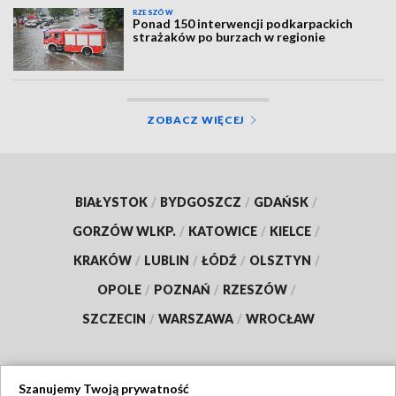
RZESZÓW
Ponad 150 interwencji podkarpackich
strażaków po burzach w regionie
ZOBACZ WIĘCEJ
BIAŁYSTOK
/
BYDGOSZCZ
/
GDAŃSK
/
GORZÓW WLKP.
/
KATOWICE
/
KIELCE
/
KRAKÓW
/
LUBLIN
/
ŁÓDŹ
/
OLSZTYN
/
OPOLE
/
POZNAŃ
/
RZESZÓW
/
SZCZECIN
/
WARSZAWA
/
WROCŁAW
Szanujemy Twoją prywatność